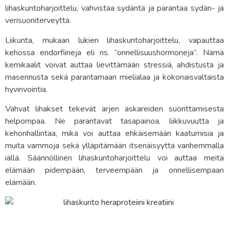
lihaskuntoharjoittelu, vahvistaa sydäntä ja parantaa sydän- ja
verisuoniterveyttä.
Liikunta, mukaan lukien lihaskuntoharjoittelu, vapauttaa
kehossa endorfiineja eli ns. ”onnellisuushormoneja”. Nämä
kemikaalit voivat auttaa lievittämään stressiä, ahdistusta ja
masennusta sekä parantamaan mielialaa ja kokonaisvaltaista
hyvinvointia.
Vahvat lihakset tekevät arjen askareiden suorittamisesta
helpompaa. Ne parantavat tasapainoa, liikkuvuutta ja
kehonhallintaa, mikä voi auttaa ehkäisemään kaatumisia ja
muita vammoja sekä ylläpitämään itsenäisyyttä vanhemmalla
iällä. Säännöllinen lihaskuntoharjoittelu voi auttaa meitä
elämään pidempään, terveempään ja onnellisempaan
elämään.