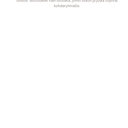
sinulle. Suosittelen vain tuotteita, joihin uskon ja jotka sopivat
kohderyhmälle.