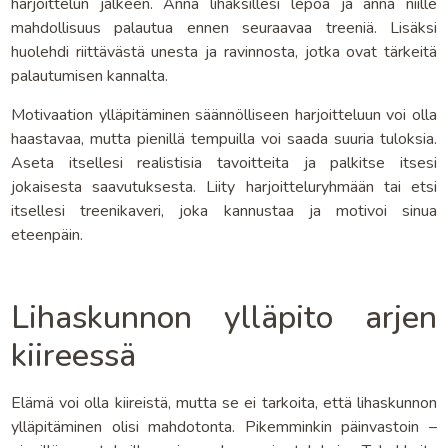
harjoittelun jälkeen. Anna lihaksillesi lepoa ja anna niille
mahdollisuus palautua ennen seuraavaa treeniä. Lisäksi
huolehdi riittävästä unesta ja ravinnosta, jotka ovat tärkeitä
palautumisen kannalta.
Motivaation ylläpitäminen säännölliseen harjoitteluun voi olla
haastavaa, mutta pienillä tempuilla voi saada suuria tuloksia.
Aseta itsellesi realistisia tavoitteita ja palkitse itsesi
jokaisesta saavutuksesta. Liity harjoitteluryhmään tai etsi
itsellesi treenikaveri, joka kannustaa ja motivoi sinua
eteenpäin.
Lihaskunnon ylläpito arjen
kiireessä
Elämä voi olla kiireistä, mutta se ei tarkoita, että lihaskunnon
ylläpitäminen olisi mahdotonta. Pikemminkin päinvastoin –