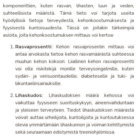
komponenttien, kuten rasvan, lihasten, luun ja veden,
suhteellisista määristä. Tämä tieto voi tarjota useita
hyödyllisiä tietoja terveydestä, kehonkoostumuksesta ja
fyysisestä kuntoisuudesta. Tässä on joitakin tärkeimpiä
asioita, joita kehonkoostumuksen mittaus voi kertoa:
Rasvaprosentti
: Kehon rasvaprosentin mittaus voi
antaa arvokasta tietoa kehon rasvamäärästä suhteessa
muuhun kehon kokoon. Liiallinen kehon rasvaprosentti
voi olla riskitekijä monille terveysongelmille, kuten
sydän- ja verisuonitaudeille, diabeteselle ja tuki- ja
liikuntaelinsairauksille.
Lihaskudos
: Lihaskudoksen määrä kehossa voi
vaikuttaa fyysiseen suorituskykyyn, aineenvaihduntaan
ja yleiseen terveyteen. Tiedot lihaskudoksen määrästä
voivat auttaa urheilijoita, kuntoilijoita ja kuntoutuksessa
olevia ymmärtämään lihaskunnon ja voiman kehittymistä
sekä seuraamaan edistymistä treeniohjelmissa.