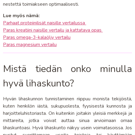
nestettä toimiakseen optimaalisesti.
Lue myös nämä:
Parhaat proteiinilisät naisille vertailussa
Paras kreatiini naisille vertailu ja kattatava opas
Paras omega-3-kalaöljy vertailu
Paras magnesium vertailu
Mistä tiedän onko minulla
hyvä lihaskunto?
Hyvän lihaskunnon tunnistaminen riippuu monista tekijöistä,
kuten henkilön iästä, sukupuolesta, fyysisestä kunnosta ja
harjoitteluhistoriasta. On kuitenkin joitakin yleisiä merkkejä ja
mittareita, jotka voivat auttaa sinua arvioimaan omaa
lihaskuntoasi. Hyvä lihaskunto näkyy usein voimatasoissa. Jos
pystyt suorittamaan useita toistoja tai käyttämään