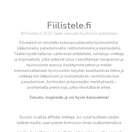
Fiilistele.fi
©Fiilistele.fi 2025, kaikki oikeudet muutoksiin pidätetään
Fiilistele.fi on omistettu kokonaisvaltaiselle hyvinvoinnille,
liikkumiselle, palautumiselle, rentoutumiselle ja kauneudelle.
Täältä löydät kattavan valikoiman artikkeleita, vertailuja, vinkkejä
ja inspiraatiota, jotka auttavat sinua saavuttamaan tasapainon ja
hyvinvoinnin arjessa. Keskitymme kehon ja mielen
kokonaisvaltaiseen hyvinvointiin, tarjoten asiantuntevaa tietoa ja
vinkkejä niin liikkumisen ja ravitsemuksen, ravintolisien kuin
palautumisen, ihonhoidon ja kauneuden merkityksestä –
unohtamatta pieniä iloja, jotka
rikastuttavat arkea.
Tutustu, inspiroidu ja voi hyvin kanssamme!
Sivusto sisältää affiliate-linkkejä. Jos ostat tuotteen näiden
linkkien kautta, saan pienen komission ilman lisäkustannuksia