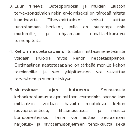
Luun tiheys
: Osteoporoosin ja muiden luuston
terveysongelmien riskin arvioimiseksi on tärkeää mitata
luuntiheyttä. Tiheysmittaukset voivat auttaa
tunnistamaan henkilöt, joilla on suurempi riski
murtumille, ja ohjaamaan ennaltaehkäiseviä
toimenpiteitä.
Kehon nestetasapaino
: Joillakin mittausmenetelmillä
voidaan arvioida myös kehon nestetasapainoa.
Optimaalinen nestetasapaino on tärkeää monille kehon
toiminnoille, ja sen ylläpitäminen voi vaikuttaa
terveyteen ja suorituskykyyn.
Muutokset ajan kuluessa
: Seuraamalla
kehonkoostumusta ajan mittaan, esimerkiksi säännöllisin
mittauksin, voidaan havaita muutoksia kehon
rasvaprosentissa, lihasmassassa ja muissa
komponenteissa. Tämä voi auttaa seuraamaan
harjoitus- ja ravitsemusohjelmien tehokkuutta sekä