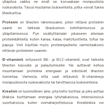
ylläpitoa vaikka ne eivät ne korvaakaan monipuolista
ruokavaliota. Tässä muutamia lisäravinteita, jotka voivat tukea
lihaskuntoa.
Proteiini
on lihasten rakennusaine, joten riittävä proteiinin
saanti on tärkeää lihaskunnon kehittämisessä ja
ylläpitämisessä. Pyri sisällyttämään jokaiseen ateriaan
proteiinilähteitä, kuten kanaa, kalaa, maitotuotteita, tofua tai
papuja. Voit käyttää myös proteiinijauheita varmistaaksesi
riittävän proteiinien saannin.
B-vitamiinit
, erityisesti B6- ja B12-vitamiinit, ovat tärkeitä
lihasten kasvulle ja palautumiselle. Ne auttavat kehoa
muuntamaan proteiinia energiaan ja edistävät lihasten
toimintaa. Varmista, että saat riittävästi B-vitamiineja
monipuolisesta ruokavaliosta tai tarvittaessa lisäravinteina.
Kreatiini
on luonnollinen aine, jota keho tuottaa ja joka auttaa
lihaksia tuottamaan energiaa lyhytaikaisissa, intensiivisissä
suorituksissa, kuten voimaharjoittelussa. Kreatiinilisä voi