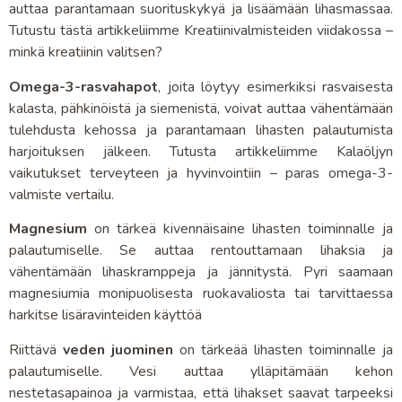
auttaa parantamaan suorituskykyä ja lisäämään lihasmassaa.
Tutustu tästä artikkeliimme Kreatiinivalmisteiden viidakossa –
minkä kreatiinin valitsen?
Omega-3-rasvahapot
, joita löytyy esimerkiksi rasvaisesta
kalasta, pähkinöistä ja siemenistä, voivat auttaa vähentämään
tulehdusta kehossa ja parantamaan lihasten palautumista
harjoituksen jälkeen. Tutusta artikkeliimme Kalaöljyn
vaikutukset terveyteen ja hyvinvointiin – paras omega-3-
valmiste vertailu.
Magnesium
on tärkeä kivennäisaine lihasten toiminnalle ja
palautumiselle. Se auttaa rentouttamaan lihaksia ja
vähentämään lihaskramppeja ja jännitystä. Pyri saamaan
magnesiumia monipuolisesta ruokavaliosta tai tarvittaessa
harkitse lisäravinteiden käyttöä
Riittävä
veden juominen
on tärkeää lihasten toiminnalle ja
palautumiselle. Vesi auttaa ylläpitämään kehon
nestetasapainoa ja varmistaa, että lihakset saavat tarpeeksi