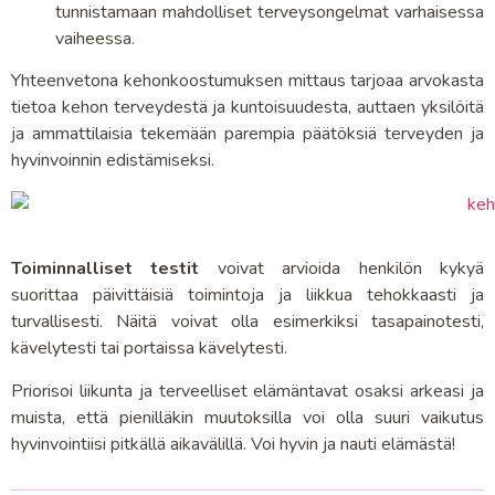
tunnistamaan mahdolliset terveysongelmat varhaisessa
vaiheessa.
Yhteenvetona kehonkoostumuksen mittaus tarjoaa arvokasta
tietoa kehon terveydestä ja kuntoisuudesta, auttaen yksilöitä
ja ammattilaisia tekemään parempia päätöksiä terveyden ja
hyvinvoinnin edistämiseksi.
Toiminnalliset testit
voivat arvioida henkilön kykyä
suorittaa päivittäisiä toimintoja ja liikkua tehokkaasti ja
turvallisesti. Näitä voivat olla esimerkiksi tasapainotesti,
kävelytesti tai portaissa kävelytesti.
Priorisoi liikunta ja terveelliset elämäntavat osaksi arkeasi ja
muista, että pienilläkin muutoksilla voi olla suuri vaikutus
hyvinvointiisi pitkällä aikavälillä. Voi hyvin ja nauti elämästä!