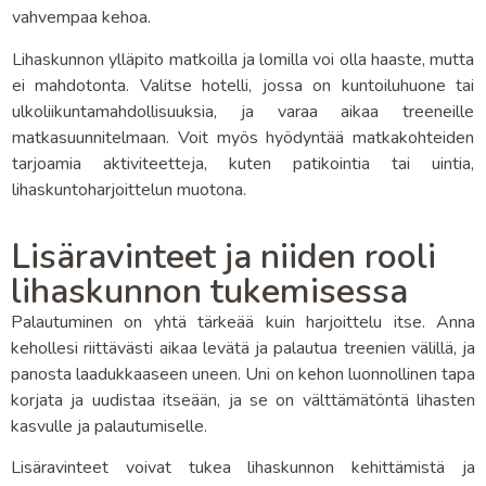
vahvempaa kehoa.
Lihaskunnon ylläpito matkoilla ja lomilla voi olla haaste, mutta
ei mahdotonta. Valitse hotelli, jossa on kuntoiluhuone tai
ulkoliikuntamahdollisuuksia, ja varaa aikaa treeneille
matkasuunnitelmaan. Voit myös hyödyntää matkakohteiden
tarjoamia aktiviteetteja, kuten patikointia tai uintia,
lihaskuntoharjoittelun muotona.
Lisäravinteet ja niiden rooli
lihaskunnon tukemisessa
Palautuminen on yhtä tärkeää kuin harjoittelu itse. Anna
kehollesi riittävästi aikaa levätä ja palautua treenien välillä, ja
panosta laadukkaaseen uneen. Uni on kehon luonnollinen tapa
korjata ja uudistaa itseään, ja se on välttämätöntä lihasten
kasvulle ja palautumiselle.
Lisäravinteet voivat tukea lihaskunnon kehittämistä ja