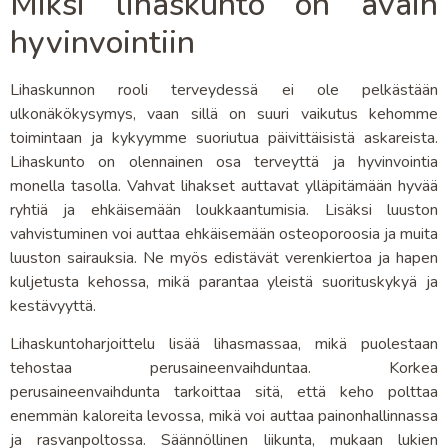
Miksi lihaskunto on avain
hyvinvointiin
Lihaskunnon rooli terveydessä ei ole pelkästään
ulkonäkökysymys, vaan sillä on suuri vaikutus kehomme
toimintaan ja kykyymme suoriutua päivittäisistä askareista.
Lihaskunto on olennainen osa terveyttä ja hyvinvointia
monella tasolla. Vahvat lihakset auttavat ylläpitämään hyvää
ryhtiä ja ehkäisemään loukkaantumisia. Lisäksi luuston
vahvistuminen voi auttaa ehkäisemään osteoporoosia ja muita
luuston sairauksia. Ne myös edistävät verenkiertoa ja hapen
kuljetusta kehossa, mikä parantaa yleistä suorituskykyä ja
kestävyyttä.
Lihaskuntoharjoittelu lisää lihasmassaa, mikä puolestaan
tehostaa perusaineenvaihduntaa. Korkea
perusaineenvaihdunta tarkoittaa sitä, että keho polttaa
enemmän kaloreita levossa, mikä voi auttaa painonhallinnassa
ja rasvanpoltossa. Säännöllinen liikunta, mukaan lukien