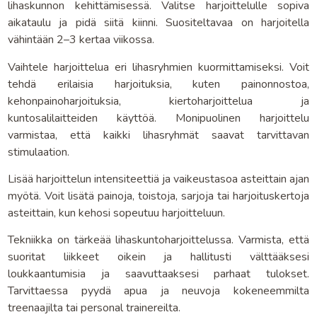
lihaskunnon kehittämisessä. Valitse harjoittelulle sopiva
aikataulu ja pidä siitä kiinni. Suositeltavaa on harjoitella
vähintään 2–3 kertaa viikossa.
Vaihtele harjoittelua eri lihasryhmien kuormittamiseksi. Voit
tehdä erilaisia harjoituksia, kuten painonnostoa,
kehonpainoharjoituksia, kiertoharjoittelua ja
kuntosalilaitteiden käyttöä. Monipuolinen harjoittelu
varmistaa, että kaikki lihasryhmät saavat tarvittavan
stimulaation.
Lisää harjoittelun intensiteettiä ja vaikeustasoa asteittain ajan
myötä. Voit lisätä painoja, toistoja, sarjoja tai harjoituskertoja
asteittain, kun kehosi sopeutuu harjoitteluun.
Tekniikka on tärkeää lihaskuntoharjoittelussa. Varmista, että
suoritat liikkeet oikein ja hallitusti välttääksesi
loukkaantumisia ja saavuttaaksesi parhaat tulokset.
Tarvittaessa pyydä apua ja neuvoja kokeneemmilta
treenaajilta tai personal trainereilta.