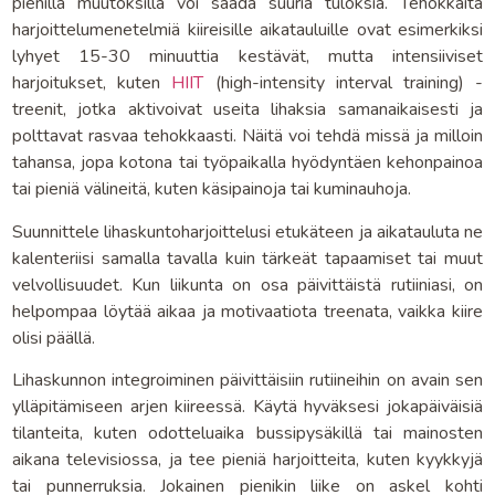
pienillä muutoksilla voi saada suuria tuloksia. Tehokkaita
harjoittelumenetelmiä kiireisille aikatauluille ovat esimerkiksi
lyhyet 15-30 minuuttia kestävät, mutta intensiiviset
harjoitukset, kuten
HIIT
(high-intensity interval training) -
treenit, jotka aktivoivat useita lihaksia samanaikaisesti ja
polttavat rasvaa tehokkaasti. Näitä voi tehdä missä ja milloin
tahansa, jopa kotona tai työpaikalla hyödyntäen kehonpainoa
tai pieniä välineitä, kuten käsipainoja tai kuminauhoja.
Suunnittele lihaskuntoharjoittelusi etukäteen ja aikatauluta ne
kalenteriisi samalla tavalla kuin tärkeät tapaamiset tai muut
velvollisuudet. Kun liikunta on osa päivittäistä rutiiniasi, on
helpompaa löytää aikaa ja motivaatiota treenata, vaikka kiire
olisi päällä.
Lihaskunnon integroiminen päivittäisiin rutiineihin on avain sen
ylläpitämiseen arjen kiireessä. Käytä hyväksesi jokapäiväisiä
tilanteita, kuten odotteluaika bussipysäkillä tai mainosten
aikana televisiossa, ja tee pieniä harjoitteita, kuten kyykkyjä
tai punnerruksia. Jokainen pienikin liike on askel kohti