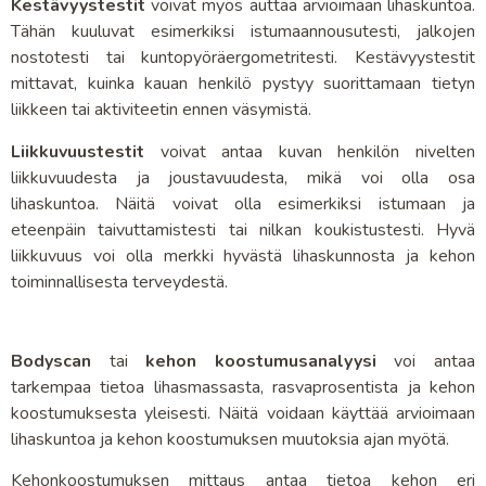
Kestävyystestit
voivat myös auttaa arvioimaan lihaskuntoa.
Tähän kuuluvat esimerkiksi istumaannousutesti, jalkojen
nostotesti tai kuntopyöräergometritesti. Kestävyystestit
mittavat, kuinka kauan henkilö pystyy suorittamaan tietyn
liikkeen tai aktiviteetin ennen väsymistä.
Liikkuvuustestit
voivat antaa kuvan henkilön nivelten
liikkuvuudesta ja joustavuudesta, mikä voi olla osa
lihaskuntoa. Näitä voivat olla esimerkiksi istumaan ja
eteenpäin taivuttamistesti tai nilkan koukistustesti. Hyvä
liikkuvuus voi olla merkki hyvästä lihaskunnosta ja kehon
toiminnallisesta terveydestä.
Bodyscan
tai
kehon koostumusanalyysi
voi antaa
tarkempaa tietoa lihasmassasta, rasvaprosentista ja kehon
koostumuksesta yleisesti. Näitä voidaan käyttää arvioimaan
lihaskuntoa ja kehon koostumuksen muutoksia ajan myötä.
Kehonkoostumuksen mittaus antaa tietoa kehon eri