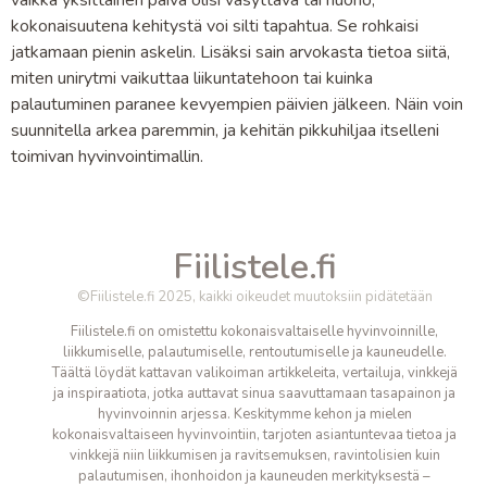
kokonaisuutena kehitystä voi silti tapahtua. Se rohkaisi
jatkamaan pienin askelin. Lisäksi sain arvokasta tietoa siitä,
miten unirytmi vaikuttaa liikuntatehoon tai kuinka
palautuminen paranee kevyempien päivien jälkeen. Näin voin
suunnitella arkea paremmin, ja kehitän pikkuhiljaa itselleni
toimivan hyvinvointimallin.
Fiilistele.fi
©Fiilistele.fi 2025, kaikki oikeudet muutoksiin pidätetään
Fiilistele.fi on omistettu kokonaisvaltaiselle hyvinvoinnille,
liikkumiselle, palautumiselle, rentoutumiselle ja kauneudelle.
Täältä löydät kattavan valikoiman artikkeleita, vertailuja, vinkkejä
ja inspiraatiota, jotka auttavat sinua saavuttamaan tasapainon ja
hyvinvoinnin arjessa. Keskitymme kehon ja mielen
kokonaisvaltaiseen hyvinvointiin, tarjoten asiantuntevaa tietoa ja
vinkkejä niin liikkumisen ja ravitsemuksen, ravintolisien kuin
palautumisen, ihonhoidon ja kauneuden merkityksestä –