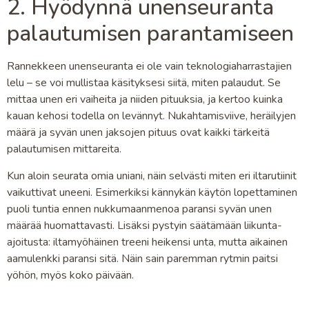
2. Hyödynnä unenseuranta
palautumisen parantamiseen
Rannekkeen unenseuranta ei ole vain teknologiaharrastajien
lelu – se voi mullistaa käsityksesi siitä, miten palaudut. Se
mittaa unen eri vaiheita ja niiden pituuksia, ja kertoo kuinka
kauan kehosi todella on levännyt. Nukahtamisviive, heräilyjen
määrä ja syvän unen jaksojen pituus ovat kaikki tärkeitä
palautumisen mittareita.
Kun aloin seurata omia uniani, näin selvästi miten eri iltarutiinit
vaikuttivat uneeni. Esimerkiksi kännykän käytön lopettaminen
puoli tuntia ennen nukkumaanmenoa paransi syvän unen
määrää huomattavasti. Lisäksi pystyin säätämään liikunta-
ajoitusta: iltamyöhäinen treeni heikensi unta, mutta aikainen
aamulenkki paransi sitä. Näin sain paremman rytmin paitsi
yöhön, myös koko päivään.