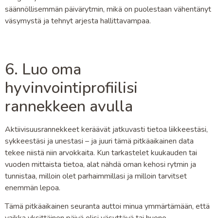
säännöllisemmän päivärytmin, mikä on puolestaan vähentänyt
väsymystä ja tehnyt arjesta hallittavampaa.
6. Luo oma
hyvinvointiprofiilisi
rannekkeen avulla
Aktiivisuusrannekkeet keräävät jatkuvasti tietoa liikkeestäsi,
sykkeestäsi ja unestasi – ja juuri tämä pitkäaikainen data
tekee niistä niin arvokkaita. Kun tarkastelet kuukauden tai
vuoden mittaista tietoa, alat nähdä oman kehosi rytmin ja
tunnistaa, milloin olet parhaimmillasi ja milloin tarvitset
enemmän lepoa.
Tämä pitkäaikainen seuranta auttoi minua ymmärtämään, että
vaikka yksittäinen päivä olisi väsyttävä tai huono,