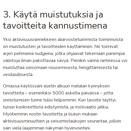
3. Käytä muistutuksia ja
tavoitteita kannustimena
Yksi aktiivisuusrannekkeen aliarvostetuimmista toiminnoista
on muistutusten ja tavoitteiden käyttäminen. Ne toimivat
arjen pehmeinä nudgeina, jotka ohjaavat tekemään parempia
valintoja ilman pakottavaa sävyä. Pienikin värinä ranteessa voi
muistuttaa seisomaan nousemisesta, hengittämisestä tai
vesilasillisesta.
Omassa käytössäni asetin alkuun matalan kynnyksen
tavoitteita – esimerkiksi 5000 askelta päivässä – jotta
onnistumisen tunne tulisi helpommin. Kun tavoite täyttyi,
tunsin konkreettista edistymistä, ja motivaatio jatkui.
Myöhemmin nostin tavoitetta ja lisäsin mukaan
aktiivisuusminuuttien ja seisomistaukojen seurantaa, jolloin
sain vielä laajemman näkymän hyvinvointiini.