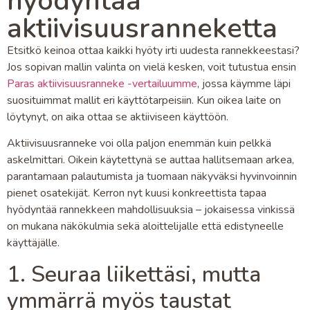
hyödyntää
aktiivisuusranneketta
Etsitkö keinoa ottaa kaikki hyöty irti uudesta rannekkeestasi?
Jos sopivan mallin valinta on vielä kesken, voit tutustua ensin
Paras aktiivisuusranneke -vertailuumme
, jossa käymme läpi
suosituimmat mallit eri käyttötarpeisiin. Kun oikea laite on
löytynyt, on aika ottaa se aktiiviseen käyttöön.
Aktiivisuusranneke voi olla paljon enemmän kuin pelkkä
askelmittari. Oikein käytettynä se auttaa hallitsemaan arkea,
parantamaan palautumista ja tuomaan näkyväksi hyvinvoinnin
pienet osatekijät. Kerron nyt kuusi konkreettista tapaa
hyödyntää rannekkeen mahdollisuuksia – jokaisessa vinkissä
on mukana näkökulmia sekä aloittelijalle että edistyneelle
käyttäjälle.
1. Seuraa liikettäsi, mutta
ymmärrä myös taustat