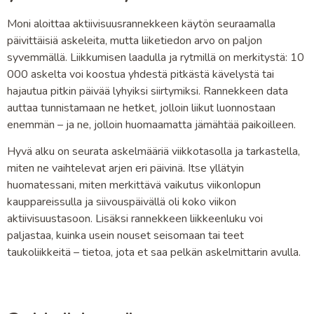
Moni aloittaa aktiivisuusrannekkeen käytön seuraamalla
päivittäisiä askeleita, mutta liiketiedon arvo on paljon
syvemmällä. Liikkumisen laadulla ja rytmillä on merkitystä: 10
000 askelta voi koostua yhdestä pitkästä kävelystä tai
hajautua pitkin päivää lyhyiksi siirtymiksi. Rannekkeen data
auttaa tunnistamaan ne hetket, jolloin liikut luonnostaan
enemmän – ja ne, jolloin huomaamatta jämähtää paikoilleen.
Hyvä alku on seurata askelmääriä viikkotasolla ja tarkastella,
miten ne vaihtelevat arjen eri päivinä. Itse yllätyin
huomatessani, miten merkittävä vaikutus viikonlopun
kauppareissulla ja siivouspäivällä oli koko viikon
aktiivisuustasoon. Lisäksi rannekkeen liikkeenluku voi
paljastaa, kuinka usein nouset seisomaan tai teet
taukoliikkeitä – tietoa, jota et saa pelkän askelmittarin avulla.