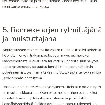
laskemaan sykettä ja rauhoittumaan kiireen keskellä – kuin
pieni tauko omassa taskussa.
5. Ranneke arjen rytmittäjänä
ja muistuttajana
Aktiivisuusrannekkeen avulla voit muistuttaa itseäsi tärkeistä
hetkistä – ei vain liikkumisesta, vaan myös esimerkiksi
lääkkeenotosta, ruokailusta tai veden juonnista. Kun hälytys
tulee ranteeseen, se tuntuu henkilökohtaisemmalta kuin
puhelimen hälytys. Tämä tekee muistutuksista tehokkaampia
ja vähemmän ohitettavia.
Ranneke on ollut erityisen hyödyllinen silloin, kun päivän rytmi
on muuten rikkonainen. Olen ohjelmoinut siihen esimerkiksi
muistutuksia venyttelystä, mikrotauoista ja pienistä
hengähdyshetkistä. Näiden avulla olen saanut rakennettua