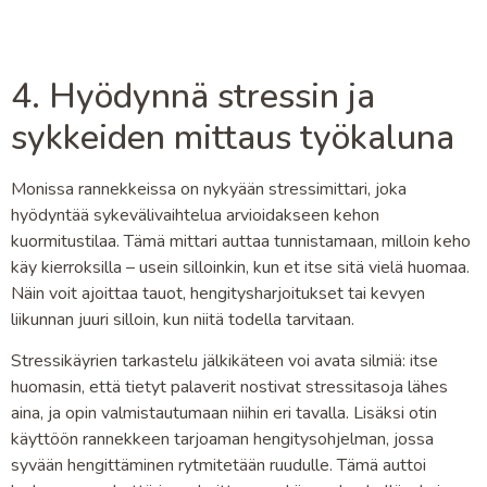
4. Hyödynnä stressin ja
sykkeiden mittaus työkaluna
Monissa rannekkeissa on nykyään stressimittari, joka
hyödyntää sykevälivaihtelua arvioidakseen kehon
kuormitustilaa. Tämä mittari auttaa tunnistamaan, milloin keho
käy kierroksilla – usein silloinkin, kun et itse sitä vielä huomaa.
Näin voit ajoittaa tauot, hengitysharjoitukset tai kevyen
liikunnan juuri silloin, kun niitä todella tarvitaan.
Stressikäyrien tarkastelu jälkikäteen voi avata silmiä: itse
huomasin, että tietyt palaverit nostivat stressitasoja lähes
aina, ja opin valmistautumaan niihin eri tavalla. Lisäksi otin
käyttöön rannekkeen tarjoaman hengitysohjelman, jossa
syvään hengittäminen rytmitetään ruudulle. Tämä auttoi