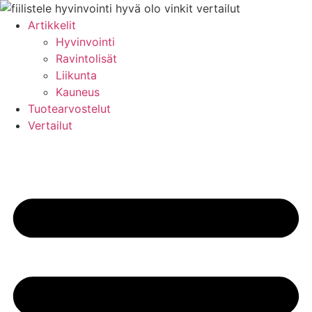
Mene
sisältöön
Artikkelit
Hyvinvointi
Ravintolisät
Liikunta
Kauneus
Tuotearvostelut
Vertailut