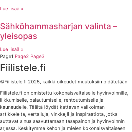
Lue lisää »
Sähköhammasharjan valinta –
yleisopas
Lue lisää »
Page
1
Page
2
Page
3
Fiilistele.fi
©Fiilistele.fi 2025, kaikki oikeudet muutoksiin pidätetään
Fiilistele.fi on omistettu kokonaisvaltaiselle hyvinvoinnille,
liikkumiselle, palautumiselle, rentoutumiselle ja
kauneudelle. Täältä löydät kattavan valikoiman
artikkeleita, vertailuja, vinkkejä ja inspiraatiota, jotka
auttavat sinua saavuttamaan tasapainon ja hyvinvoinnin
arjessa. Keskitymme kehon ja mielen kokonaisvaltaiseen