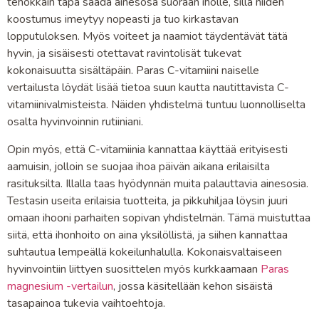
tehokkain tapa saada ainesosa suoraan iholle, sillä niiden
koostumus imeytyy nopeasti ja tuo kirkastavan
lopputuloksen. Myös voiteet ja naamiot täydentävät tätä
hyvin, ja sisäisesti otettavat ravintolisät tukevat
kokonaisuutta sisältäpäin. Paras C-vitamiini naiselle
vertailusta löydät lisää tietoa suun kautta nautittavista C-
vitamiinivalmisteista. Näiden yhdistelmä tuntuu luonnolliselta
osalta hyvinvoinnin rutiiniani.
Opin myös, että C-vitamiinia kannattaa käyttää erityisesti
aamuisin, jolloin se suojaa ihoa päivän aikana erilaisilta
rasituksilta. Illalla taas hyödynnän muita palauttavia ainesosia.
Testasin useita erilaisia tuotteita, ja pikkuhiljaa löysin juuri
omaan ihooni parhaiten sopivan yhdistelmän. Tämä muistuttaa
siitä, että ihonhoito on aina yksilöllistä, ja siihen kannattaa
suhtautua lempeällä kokeilunhalulla. Kokonaisvaltaiseen
hyvinvointiin liittyen suosittelen myös kurkkaamaan
Paras
magnesium -vertailun
, jossa käsitellään kehon sisäistä
tasapainoa tukevia vaihtoehtoja.