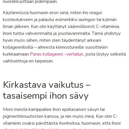
nuorekkuuttaan pidempään.
Käytännössä huomasin eron siinä, miten iho reagoi
kosteutukseen ja palautui esimerkiksi auringon tai kylmän
ilman jälkeen. Kun olin käyttänyt säännöllisesti C-vitamiinia,
ihoni tuntui vahvemmalta ja joustavammalta. Tämä yhdistyy
hyvin myös siihen, miten olen täydentänyt arkeani
kollageenilisillä – aiheesta kiinnostuneille suosittelen
kurkkaamaan
Paras kollageeni -vertailun
, josta löytyy selkeitä
vaihtoehtoja eri tarpeisiin.
Kirkastava vaikutus –
tasaisempi ihon sävy
Moni meistä kamppailee ihon epätasaisen sävyn tai
pigmenttimuutosten kanssa, ja niin myös minä. Kun otin C-
vitamiinin osaksi päivittäistä ihonhoitoa, huomasin, että ihoni