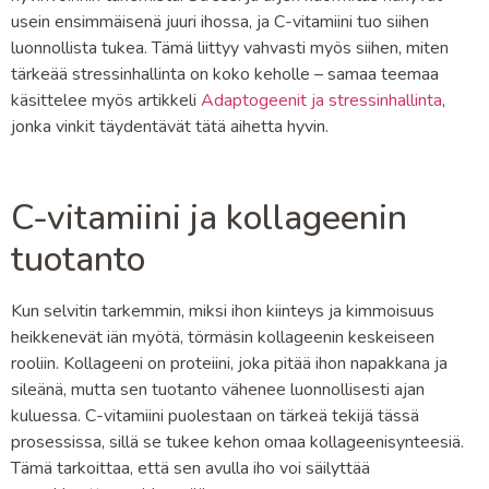
usein ensimmäisenä juuri ihossa, ja C-vitamiini tuo siihen
luonnollista tukea. Tämä liittyy vahvasti myös siihen, miten
tärkeää stressinhallinta on koko keholle – samaa teemaa
käsittelee myös artikkeli
Adaptogeenit ja stressinhallinta
,
jonka vinkit täydentävät tätä aihetta hyvin.
C-vitamiini ja kollageenin
tuotanto
Kun selvitin tarkemmin, miksi ihon kiinteys ja kimmoisuus
heikkenevät iän myötä, törmäsin kollageenin keskeiseen
rooliin. Kollageeni on proteiini, joka pitää ihon napakkana ja
sileänä, mutta sen tuotanto vähenee luonnollisesti ajan
kuluessa. C-vitamiini puolestaan on tärkeä tekijä tässä
prosessissa, sillä se tukee kehon omaa kollageenisynteesiä.
Tämä tarkoittaa, että sen avulla iho voi säilyttää