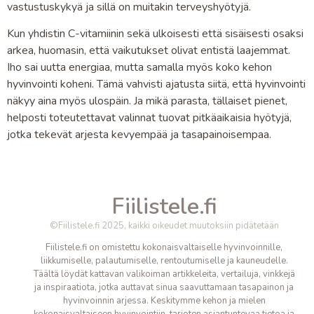
vastustuskykyä ja sillä on muitakin terveyshyötyjä.
Kun yhdistin C-vitamiinin sekä ulkoisesti että sisäisesti osaksi
arkea, huomasin, että vaikutukset olivat entistä laajemmat.
Iho sai uutta energiaa, mutta samalla myös koko kehon
hyvinvointi koheni. Tämä vahvisti ajatusta siitä, että hyvinvointi
näkyy aina myös ulospäin. Ja mikä parasta, tällaiset pienet,
helposti toteutettavat valinnat tuovat pitkäaikaisia hyötyjä,
jotka tekevät arjesta kevyempää ja tasapainoisempaa.
Fiilistele.fi
©Fiilistele.fi 2025, kaikki oikeudet muutoksiin pidätetään
Fiilistele.fi on omistettu kokonaisvaltaiselle hyvinvoinnille,
liikkumiselle, palautumiselle, rentoutumiselle ja kauneudelle.
Täältä löydät kattavan valikoiman artikkeleita, vertailuja, vinkkejä
ja inspiraatiota, jotka auttavat sinua saavuttamaan tasapainon ja
hyvinvoinnin arjessa. Keskitymme kehon ja mielen
kokonaisvaltaiseen hyvinvointiin, tarjoten asiantuntevaa tietoa ja