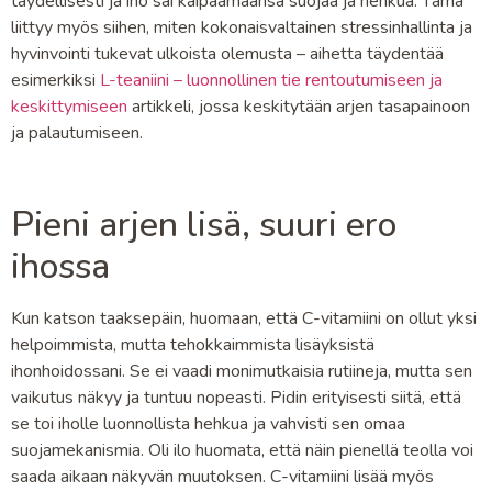
täydellisesti ja iho sai kaipaamaansa suojaa ja hehkua. Tämä
liittyy myös siihen, miten kokonaisvaltainen stressinhallinta ja
hyvinvointi tukevat ulkoista olemusta – aihetta täydentää
esimerkiksi
L-teaniini – luonnollinen tie rentoutumiseen ja
keskittymiseen
artikkeli, jossa keskitytään arjen tasapainoon
ja palautumiseen.
Pieni arjen lisä, suuri ero
ihossa
Kun katson taaksepäin, huomaan, että C-vitamiini on ollut yksi
helpoimmista, mutta tehokkaimmista lisäyksistä
ihonhoidossani. Se ei vaadi monimutkaisia rutiineja, mutta sen
vaikutus näkyy ja tuntuu nopeasti. Pidin erityisesti siitä, että
se toi iholle luonnollista hehkua ja vahvisti sen omaa
suojamekanismia. Oli ilo huomata, että näin pienellä teolla voi
saada aikaan näkyvän muutoksen. C-vitamiini lisää myös