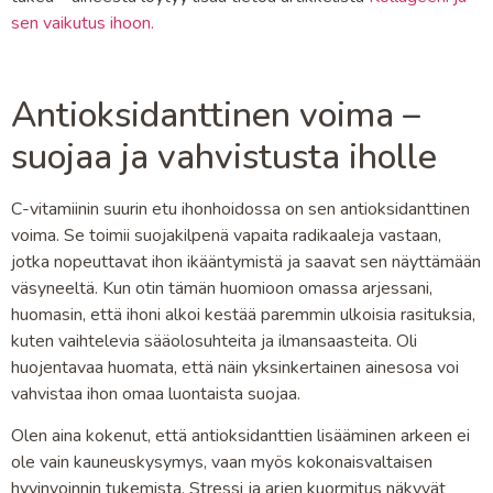
sen vaikutus ihoon.
Antioksidanttinen voima –
suojaa ja vahvistusta iholle
C-vitamiinin suurin etu ihonhoidossa on sen antioksidanttinen
voima. Se toimii suojakilpenä vapaita radikaaleja vastaan,
jotka nopeuttavat ihon ikääntymistä ja saavat sen näyttämään
väsyneeltä. Kun otin tämän huomioon omassa arjessani,
huomasin, että ihoni alkoi kestää paremmin ulkoisia rasituksia,
kuten vaihtelevia sääolosuhteita ja ilmansaasteita. Oli
huojentavaa huomata, että näin yksinkertainen ainesosa voi
vahvistaa ihon omaa luontaista suojaa.
Olen aina kokenut, että antioksidanttien lisääminen arkeen ei
ole vain kauneuskysymys, vaan myös kokonaisvaltaisen
hyvinvoinnin tukemista. Stressi ja arjen kuormitus näkyvät