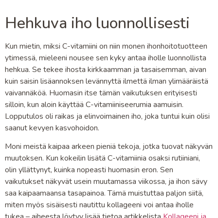
Hehkuva iho luonnollisesti
Kun mietin, miksi C-vitamiini on niin monen ihonhoitotuotteen
ytimessä, mieleeni nousee sen kyky antaa iholle luonnollista
hehkua. Se tekee ihosta kirkkaamman ja tasaisemman, aivan
kuin saisin lisäannoksen levännyttä ilmettä ilman ylimääräistä
vaivannäköä. Huomasin itse tämän vaikutuksen erityisesti
silloin, kun aloin käyttää C-vitamiiniseerumia aamuisin.
Lopputulos oli raikas ja elinvoimainen iho, joka tuntui kuin olisi
saanut kevyen kasvohoidon.
Moni meistä kaipaa arkeen pieniä tekoja, jotka tuovat näkyvän
muutoksen. Kun kokeilin lisätä C-vitamiinia osaksi rutiiniani,
olin yllättynyt, kuinka nopeasti huomasin eron. Sen
vaikutukset näkyvät usein muutamassa viikossa, ja ihon sävy
saa kaipaamaansa tasapainoa. Tämä muistuttaa paljon siitä,
miten myös sisäisesti nautittu kollageeni voi antaa iholle
tukea – aiheesta löytyy lisää tietoa artikkelista
Kollageeni ja