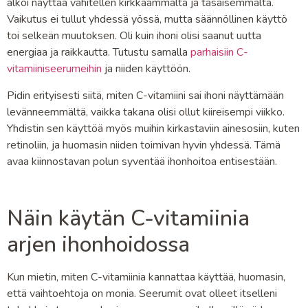
alkoi näyttää vähitellen kirkkaammalta ja tasaisemmalta.
Vaikutus ei tullut yhdessä yössä, mutta säännöllinen käyttö
toi selkeän muutoksen. Oli kuin ihoni olisi saanut uutta
energiaa ja raikkautta. Tutustu samalla
parhaisiin C-
vitamiiniseerumeihin
ja niiden käyttöön.
Pidin erityisesti siitä, miten C-vitamiini sai ihoni näyttämään
levänneemmältä, vaikka takana olisi ollut kiireisempi viikko.
Yhdistin sen käyttöä myös muihin kirkastaviin ainesosiin, kuten
retinoliin, ja huomasin niiden toimivan hyvin yhdessä. Tämä
avaa kiinnostavan polun syventää ihonhoitoa entisestään.
Näin käytän C-vitamiinia
arjen ihonhoidossa
Kun mietin, miten C-vitamiinia kannattaa käyttää, huomasin,
että vaihtoehtoja on monia. Seerumit ovat olleet itselleni