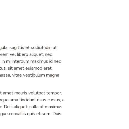
, sagittis et sollicitudin ut,
orem vel libero aliquet, nec
us in mi interdum maximus id nec
tus, sit amet euismod erat
 massa, vitae vestibulum magna
it amet mauris volutpat tempor.
ue urna tincidunt risus cursus, a
r. Duis aliquet, nulla at maximus
ngue convallis quis et sem. Duis