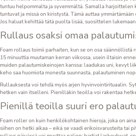
tuntuu helpommalta ja syvemmältä. Samalla harjoittelen ke
tuntuvat ja missä on kiristystä. Tämä auttaa ymmärtämää
Jos haluat kehittää tätä puolta lisää, suosittelen lukemaan
Rullaus osaksi omaa palautumis
Foam rollaus toimii parhaiten, kun se on osa säännöllistä r
15 minuuttia muutaman kerran viikossa, usein iltaisin enn
muiden palautumiskeinojen kanssa: laadukas uni, kevyt lii
keho saa huomiota monesta suunnasta, palautuminen nopeu
Rullauksesta voi tehdä myös arjen hyvinvointirituaalin. Syty
hetken vain itselleni. Pienilläkin teoilla voi rakentaa het
Pienillä teoilla suuri ero pala
Foam roller on kuin henkilökohtainen hieroja, joka on aina 
siihen on hetki aikaa – eikä se vaadi erikoisvarusteita tai 
rullaus päivässä voi muuttaa paljon: hartiat laskeutuvat, s