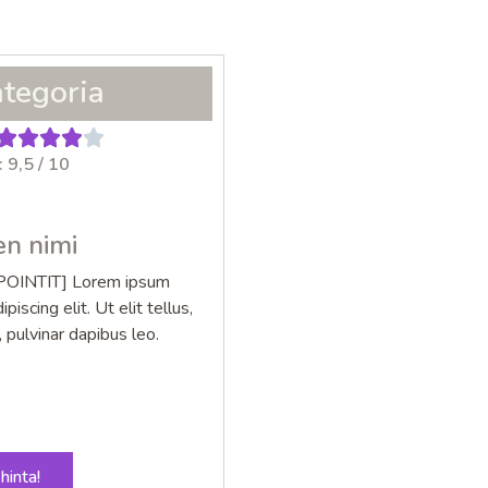
ategoria
 9,5 / 10
en nimi
OINTIT] Lorem ipsum
iscing elit. Ut elit tellus,
 pulvinar dapibus leo.
hinta!