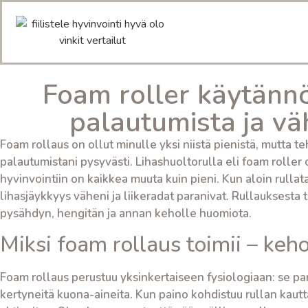
Foam roller käytännö
palautumista ja vä
Foam rollaus on ollut minulle yksi niistä pienistä, mutta t
palautumistani pysyvästi. Lihashuoltorulla eli foam roller
hyvinvointiin on kaikkea muuta kuin pieni. Kun aloin rulla
lihasjäykkyys väheni ja liikeradat paranivat. Rullauksesta tul
pysähdyn, hengitän ja annan keholle huomiota.
Miksi foam rollaus toimii – k
Foam rollaus perustuu yksinkertaiseen fysiologiaan: se pa
kertyneitä kuona-aineita. Kun paino kohdistuu rullan kau