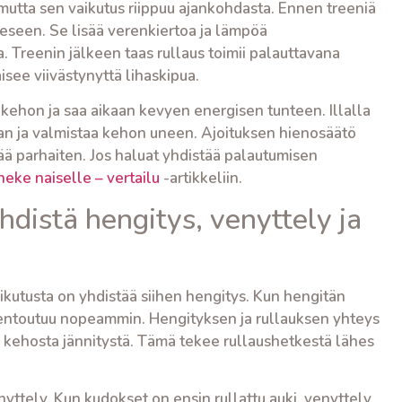
 mutta sen vaikutus riippuu ajankohdasta. Ennen treeniä
eeseen. Se lisää verenkiertoa ja lämpöä
 Treenin jälkeen taas rullaus toimii palauttavana
see viivästynyttä lihaskipua.
kehon ja saa aikaan kevyen energisen tunteen. Illalla
aan ja valmistaa kehon uneen. Ajoituksen hienosäätö
 parhaiten. Jos haluat yhdistää palautumisen
neke naiselle – vertailu
-artikkeliin.
yhdistä hengitys, venyttely ja
kutusta on yhdistää siihen hengitys. Kun hengitän
as rentoutuu nopeammin. Hengityksen ja rullauksen yhteys
 kehosta jännitystä. Tämä tekee rullaushetkestä lähes
nyttely. Kun kudokset on ensin rullattu auki, venyttely