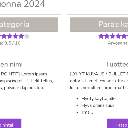
vuonna 2024
ategoria
Paras k
: 9,5 / 10
Arvosana:
en nimi
Tuotte
POINTIT] Lorem ipsum
[LYHYT KUVAUS / BULLET P
ipiscing elit. Ut elit tellus,
dolor sit amet, consectetur adip
, pulvinar dapibus leo.
luctus nec ullamcorper mattis,
Hyöty käyttäjälle
Hyvä ominaisuus
Yms…
 hinta!
Katso 