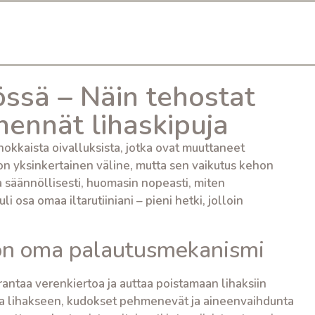
ssä – Näin tehostat
hennät lihaskipuja
ehokkaista oivalluksista, jotka ovat muuttaneet
 on yksinkertainen väline, mutta sen vaikutus kehon
ta säännöllisesti, huomasin nopeasti, miten
i osa omaa iltarutiiniani – pieni hetki, jolloin
ehon oma palautusmekanismi
rantaa verenkiertoa ja auttaa poistamaan lihaksiin
tta lihakseen, kudokset pehmenevät ja aineenvaihdunta