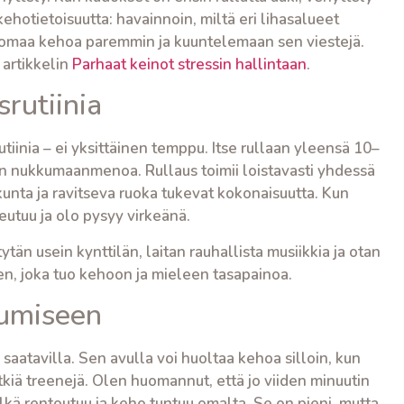
hotietoisuutta: havainnoin, miltä eri lihasalueet
n omaa kehoa paremmin ja kuuntelemaan sen viestejä.
 artikkelin
Parhaat keinot stressin hallintaan
.
rutiinia
utiinia – ei yksittäinen temppu. Itse rullaan yleensä 10–
en nukkumaanmenoa. Rullaus toimii loistavasti yhdessä
kunta ja ravitseva ruoka tukevat kokonaisuutta. Kun
tuu ja olo pysyy virkeänä.
tän usein kynttilän, laitan rauhallista musiikkia ja otan
ken, joka tuo kehoon ja mieleen tasapainoa.
utumiseen
saatavilla. Sen avulla voi huoltaa kehoa silloin, kun
pitkiä treenejä. Olen huomannut, että jo viiden minuutin
elkä rentoutuu ja keho tuntuu omalta. Se on pieni, mutta