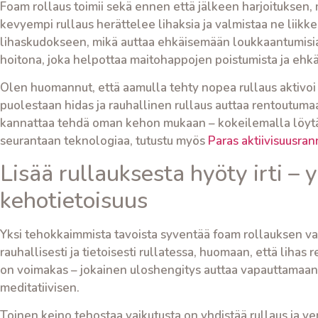
Foam rollaus toimii sekä ennen että jälkeen harjoituksen,
kevyempi rullaus herättelee lihaksia ja valmistaa ne liikk
lihaskudokseen, mikä auttaa ehkäisemään loukkaantumisia.
hoitona, joka helpottaa maitohappojen poistumista ja ehkäi
Olen huomannut, että aamulla tehty nopea rullaus aktivoi 
puolestaan hidas ja rauhallinen rullaus auttaa rentoutum
kannattaa tehdä oman kehon mukaan – kokeilemalla löytää
seurantaan teknologiaa, tutustu myös
Paras aktiivisuusran
Lisää rullauksesta hyöty irti – 
kehotietoisuus
Yksi tehokkaimmista tavoista syventää foam rollauksen vai
rauhallisesti ja tietoisesti rullatessa, huomaan, että lih
on voimakas – jokainen uloshengitys auttaa vapauttamaan
meditatiivisen.
Toinen keino tehostaa vaikutusta on yhdistää rullaus ja ve