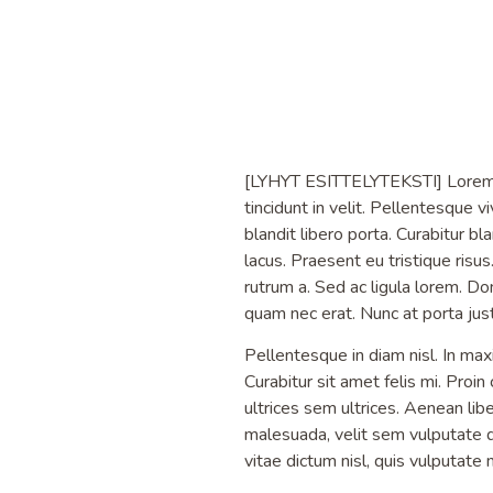
[LYHYT ESITTELYTEKSTI] Lorem ipsu
tincidunt in velit. Pellentesque v
blandit libero porta. Curabitur b
lacus. Praesent eu tristique ris
rutrum a. Sed ac ligula lorem. D
quam nec erat. Nunc at porta jus
Pellentesque in diam nisl. In ma
Curabitur sit amet felis mi. Proi
ultrices sem ultrices. Aenean lib
malesuada, velit sem vulputate du
vitae dictum nisl, quis vulputate 