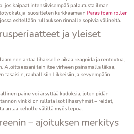
, jos kaipaat intensiivisempää palautusta ilman
ltotyökaluja, suosittelen kurkkaamaan
Paras foam roller
 jossa esitellään rullauksen rinnalle sopivia välineitä.
rusperiaatteet ja yleiset
rullaaminen antaa lihakselle aikaa reagoida ja rentoutua,
n. Aloittaessani tein itse virheen painamalla liikaa,
tasaisiin, rauhallisiin liikkeisiin ja kevyempään
iiallinen paine voi ärsyttää kudoksia, joten pidän
nnön vinkki on rullata isot lihasryhmät – reidet,
ta antaa keholle välillä myös lepoa.
reenin – ajoituksen merkitys