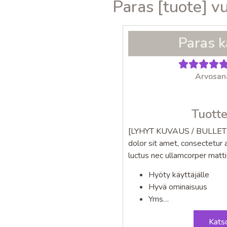
Paras [tuote] 
Paras k
Arvosana
Tuotte
[LYHYT KUVAUS / BULLET 
dolor sit amet, consectetur ad
luctus nec ullamcorper mattis
Hyöty käyttäjälle
Hyvä ominaisuus
Yms…
Katso