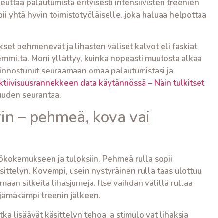
uttaa palautumista erityisesti intensiivisten treenien
pii yhtä hyvin toimistotyöläiselle, joka haluaa helpottaa
et pehmenevät ja lihasten väliset kalvot eli faskiat
emmilta. Moni yllättyy, kuinka nopeasti muutosta alkaa
 kiinnostunut seuraamaan omaa palautumistasi ja
ktiivisuusrannekkeen data käytännössä – Näin tulkitset
suuden seurantaa.
rin – pehmeä, kova vai
tökokemukseen ja tuloksiin. Pehmeä rulla sopii
äsittelyn. Kovempi, usein nystyräinen rulla taas ulottuu
n sitkeitä lihasjumeja. Itse vaihdan välillä rullaa
jämäkämpi treenin jälkeen.
ka lisäävät käsittelyn tehoa ja stimuloivat lihaksia