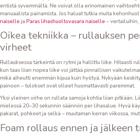
entistä syvemmältä. Ne voivat olla erinomainen vaihtoehto
manuaalista painamista. Jos haluat tutkia muita kehonhuo
naiselle
ja
Paras lihashuoltovasara naiselle
– vertailuihin,
Oikea tekniikka – rullauksen pe
virheet
Rullauksessa tärkeintä on rytmi ja hallittu liike. Hitaasti 
kun taas liian nopea liike voi jättää pinnallisen vaikutelma
mikä aiheutti enemmän kipua kuin hyötyä. Nykyään keskityn 
painoon – tulokset ovat olleet huomattavasti paremmat.
Yksi yleinen virhe on rullata samoja kohtia liian pitkään. L
mielessä 20–30 sekunnin säännön per lihasalue. Hyvä käytä
pakarat, pohkeet ja selkä – muutaman kerran viikossa, mut
Foam rollaus ennen ja jälkeen t