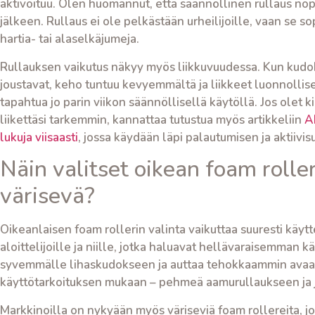
aktivoituu. Olen huomannut, että säännöllinen rullaus nope
jälkeen. Rullaus ei ole pelkästään urheilijoille, vaan se so
hartia- tai alaselkäjumeja.
Rullauksen vaikutus näkyy myös liikkuvuudessa. Kun kudoks
joustavat, keho tuntuu kevyemmältä ja liikkeet luonnollis
tapahtua jo parin viikon säännöllisellä käytöllä. Jos olet
liikettäsi tarkemmin, kannattaa tutustua myös artikkeliin
A
lukuja viisaasti
, jossa käydään läpi palautumisen ja aktiivi
Näin valitset oikean foam rolle
värisevä?
Oikeanlaisen foam rollerin valinta vaikuttaa suuresti käyt
aloittelijoille ja niille, jotka haluavat hellävaraisemman k
syvemmälle lihaskudokseen ja auttaa tehokkaammin avaamaa
käyttötarkoituksen mukaan – pehmeä aamurullaukseen ja 
Markkinoilla on nykyään myös väriseviä foam rollereita, jot