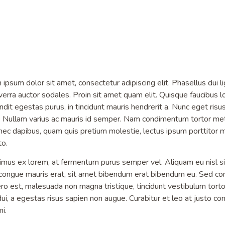
m dolor sit amet, consectetur adipiscing elit. Phasellus dui ligula
iverra auctor sodales. Proin sit amet quam elit. Quisque faucibus l
landit egestas purus, in tincidunt mauris hendrerit a. Nunc eget ris
us. Nullam varius ac mauris id semper. Nam condimentum tortor me
onec dapibus, quam quis pretium molestie, lectus ipsum porttitor
to.
ximus ex lorem, at fermentum purus semper vel. Aliquam eu nisl s
n congue mauris erat, sit amet bibendum erat bibendum eu. Sed cong
ero est, malesuada non magna tristique, tincidunt vestibulum torto
i, a egestas risus sapien non augue. Curabitur et leo at justo co
mi.