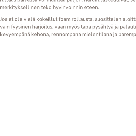
merkityksellinen teko hyvinvoinnin eteen.
Jos et ole vielä kokeillut foam rollausta, suosittelen aloit
vain fyysinen harjoitus, vaan myös tapa pysähtyä ja palautu
kevyempänä kehona, rennompana mielentilana ja parempa