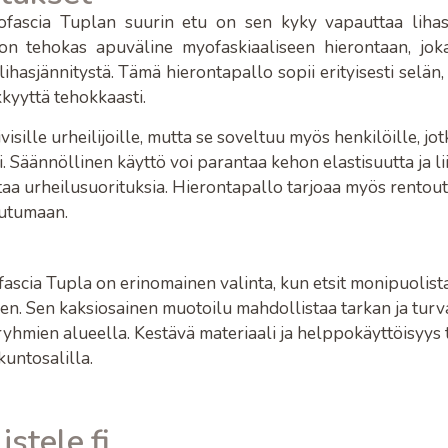
fascia Tuplan suurin etu on sen kyky vapauttaa lihas
 on tehokas apuväline myofaskiaaliseen hierontaan, jok
ihasjännitystä. Tämä hierontapallo sopii erityisesti selän, 
ykkyyttä tehokkaasti.
visille urheilijoille, mutta se soveltuu myös henkilöille, jo
. Säännöllinen käyttö voi parantaa kehon elastisuutta ja l
aa urheilusuorituksia. Hierontapallo tarjoaa myös rentoutus
outumaan.
scia Tupla on erinomainen valinta, kun etsit monipuolista
en. Sen kaksiosainen muotoilu mahdollistaa tarkan ja turv
yhmien alueella. Kestävä materiaali ja helppokäyttöisyys t
untosalilla.
listele.fi