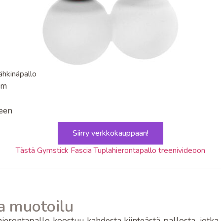
ähkinäpallo
cm
jeen
Siirry verkkokauppaan!
Tästä Gymstick Fascia Tuplahierontapallo treenivideoon
a muotoilu
ierontapallo koostuu kahdesta kiinteästä pallosta, jotka