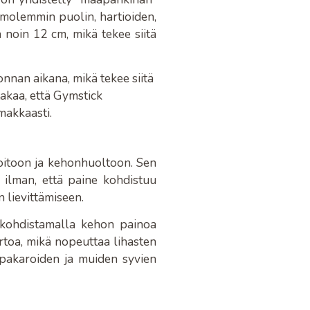
molemmin puolin, hartioiden,
 noin 12 cm, mikä tekee siitä
nnan aikana, mikä tekee siitä
takaa, että Gymstick
makkaasti.
oitoon ja kehonhuoltoon. Sen
 ilman, että paine kohdistuu
 lievittämiseen.
ä, kohdistamalla kehon painoa
ertoa, mikä nopeuttaa lihasten
 pakaroiden ja muiden syvien