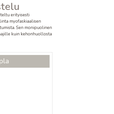
stelu
ltu erityisesti
linta myofaskiaalisen
utumista. Sen monipuolinen
aajille kuin kehonhuollosta
pla