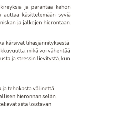
kireyksiä ja parantaa kehon
a auttaa käsittelemään syviä
niskan ja jalkojen hierontaan,
tka kärsivät lihasjännityksestä
iikkuvuutta, mikä voi vähentää
ta ja stressin lievitystä, kun
 ja tehokasta välinettä
allisen hieronnan selän,
ekevät siitä loistavan