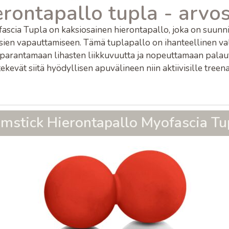
rontapallo tupla - arvo
scia Tupla on kaksiosainen hierontapallo, joka on suunnite
ksien vapauttamiseen. Tämä tuplapallo on ihanteellinen va
n parantamaan lihasten liikkuvuutta ja nopeuttamaan pala
ekevät siitä hyödyllisen apuvälineen niin aktiivisille treen
mstick Hierontapallo Myofascia Tu