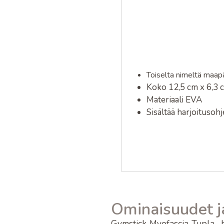
Toiselta nimeltä maap
Koko 12,5 cm x 6,3 
Materiaali EVA
Sisältää harjoitusoh
Ominaisuudet j
Gymstick Myofascia Tupla -h