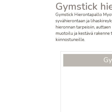
Gymstick hie
Gymstick Hierontapallo Myofa
syvähierontaan ja lihaskirey
hieronnan tarpeisiin, auttae
muotoilu ja kestävä rakenne t
kiinnostuneille.
Gy