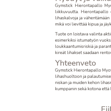
Gymstick Hierontapallo Myo
liikkuvuutta. Hierontapallo
lihaskalvoja ja vähentämään l
mikä voi lievittää kipua ja jä
Tuote on loistava valinta aktii
esimerkiksi istumatyön vuoksi
loukkaantumisriskiä ja parant
kireät lihakset saadaan rent
Yhteenveto
Gymstick Hierontapallo Myofa
lihashuoltoon ja palautumise
niskan ja muiden kehon lihasr
kumppanin sekä kotona että k
Fii