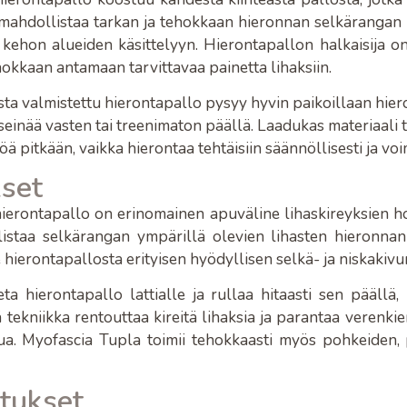
mahdollistaa tarkan ja tehokkaan hieronnan selkärangan 
kehon alueiden käsittelyyn. Hierontapallon halkaisija on
okkaan antamaan tarvittavaa painetta lihaksiin.
ta valmistettu hierontapallo pysyy hyvin paikoillaan hiero
, seinää vasten tai treenimaton päällä. Laadukas materiaali 
ä pitkään, vaikka hierontaa tehtäisiin säännöllisesti ja voi
set
ierontapallo on erinomainen apuväline lihaskireyksien h
staa selkärangan ympärillä olevien lihasten hieronnan
hierontapallosta erityisen hyödyllisen selkä- ja niskakivun
eta hierontapallo lattialle ja rullaa hitaasti sen pääll
tekniikka rentouttaa kireitä lihaksia ja parantaa verenki
ipua. Myofascia Tupla toimii tehokkaasti myös pohkeiden,
utukset