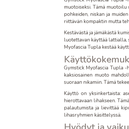
muotoiseksi. Tämä muotoilu 
pohkeiden, niskan ja muiden 
riittävän kompaktin mutta teh
Kestävästä ja jämäkästä kumis
luotettavan käyttää lattialla
Myofascia Tupla kestää käyttö
Käyttökokemuk
Gymstick Myofascia Tupla -h
kaksiosainen muoto mahdolli
suoraan nikamiin. Tämä tekee 
Käyttö on yksinkertaista: as
hierottavaan lihakseen. Tämä 
palautumista ja lievittää k
lihasryhmien käsittelyssä.
Hyödyt ja vaik