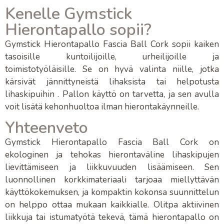
Kenelle Gymstick
Hierontapallo sopii?
Gymstick Hierontapallo Fascia Ball Cork
sopii kaiken
tasoisille kuntoilijoille, urheilijoille ja
toimistotyöläisille. Se on hyvä valinta niille, jotka
kärsivät
jännittyneistä lihaksista
tai helpotusta
lihaskipuihin
. Pallon käyttö on tarvetta, ja sen avulla
voit lisätä
kehonhuoltoa
ilman hierontakäynneille.
Yhteenveto
Gymstick Hierontapallo Fascia Ball Cork
on
ekologinen
ja
tehokas
hierontaväline
lihaskipujen
lievittämiseen
ja
liikkuvuuden lisäämiseen
. Sen
luonnollinen korkkimateriaali tarjoaa miellyttävän
käyttökokemuksen, ja kompaktin kokonsa suunnittelun
on helppo ottaa mukaan kaikkialle. Olitpa aktiivinen
liikkuja tai istumatyötä tekevä, tämä
hierontapallo
on