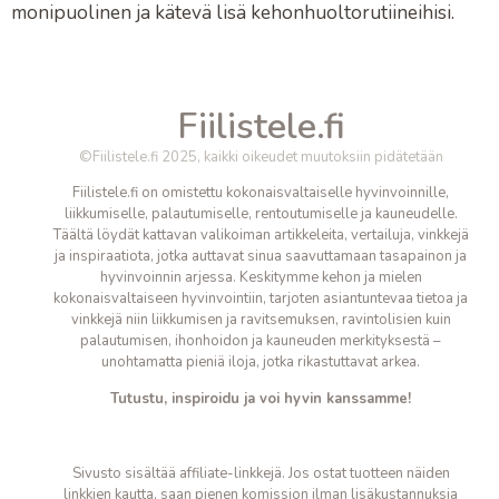
monipuolinen ja kätevä lisä
kehonhuoltorutiineihisi.
Fiilistele.fi
©Fiilistele.fi 2025, kaikki oikeudet muutoksiin pidätetään
Fiilistele.fi on omistettu kokonaisvaltaiselle hyvinvoinnille,
liikkumiselle, palautumiselle, rentoutumiselle ja kauneudelle.
Täältä löydät kattavan valikoiman artikkeleita, vertailuja, vinkkejä
ja inspiraatiota, jotka auttavat sinua saavuttamaan tasapainon ja
hyvinvoinnin arjessa. Keskitymme kehon ja mielen
kokonaisvaltaiseen hyvinvointiin, tarjoten asiantuntevaa tietoa ja
vinkkejä niin liikkumisen ja ravitsemuksen, ravintolisien kuin
palautumisen, ihonhoidon ja kauneuden merkityksestä –
unohtamatta pieniä iloja, jotka
rikastuttavat arkea.
Tutustu, inspiroidu ja voi hyvin kanssamme!
Sivusto sisältää affiliate-linkkejä. Jos ostat tuotteen näiden
linkkien kautta, saan pienen komission ilman lisäkustannuksia