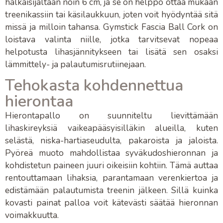
halkaisijaltaan noin 6 cm, ja se on helppo ottaa mukaan
treenikassiin tai käsilaukkuun, joten voit hyödyntää sitä
missä ja milloin tahansa.
Gymstick Fascia Ball Cork
on
loistava valinta niille, jotka tarvitsevat nopeaa
helpotusta
lihasjännitykseen
tai lisätä sen osaksi
lämmittely- ja palautumisrutiinejaan
.
Tehokasta kohdennettua
hierontaa
Hierontapallo
on suunniteltu lievittämään
lihaskireyksiä
vaikeapääsyisilläkin alueilla, kuten
selästä
,
niska-hartiaseudulta
,
pakaroista
ja
jaloista
.
Pyöreä muoto mahdollistaa syväkudoshieronnan ja
kohdistetun paineen juuri oikeisiin kohtiin. Tämä auttaa
rentouttamaan lihaksia, parantamaan verenkiertoa ja
edistämään
palautumista treenin jälkeen
. Sillä kuinka
kovasti painat palloa voit kätevästi säätää hieronnan
voimakkuutta.