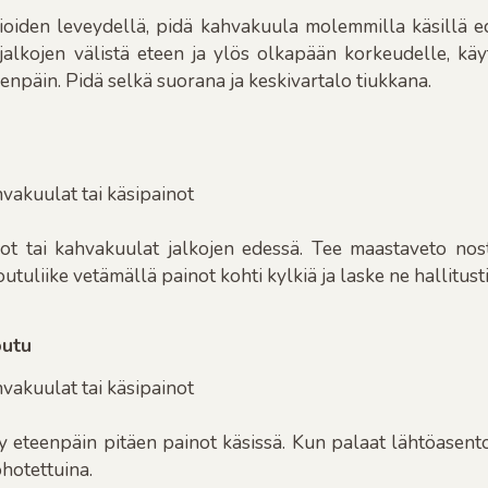
rtioiden leveydellä, pidä kahvakuula molemmilla käsillä 
alkojen välistä eteen ja ylös olkapään korkeudelle, käyt
npäin. Pidä selkä suorana ja keskivartalo tiukkana.
hvakuulat tai käsipainot
not tai kahvakuulat jalkojen edessä. Tee maastaveto nos
utuliike vetämällä painot kohti kylkiä ja laske ne hallitusti
outu
hvakuulat tai käsipainot
y eteenpäin pitäen painot käsissä. Kun palaat lähtöasent
hotettuina.