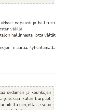
ikkeet nopeasti ja hallitusti,
osten välillä
talon hallinnasta, jotta vältät
inojen määrää, lyhentämällä
antaa sydämen ja keuhkojen
harjoituksia, kuten burpeet,
nniteltu niin, että se sopii