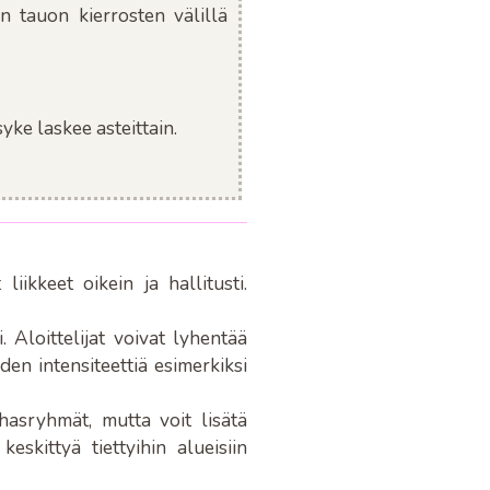
n tauon kierrosten välillä
syke laskee asteittain.
iikkeet oikein ja hallitusti.
 Aloittelijat voivat lyhentää
den intensiteettiä esimerkiksi
asryhmät, mutta voit lisätä
eskittyä tiettyihin alueisiin