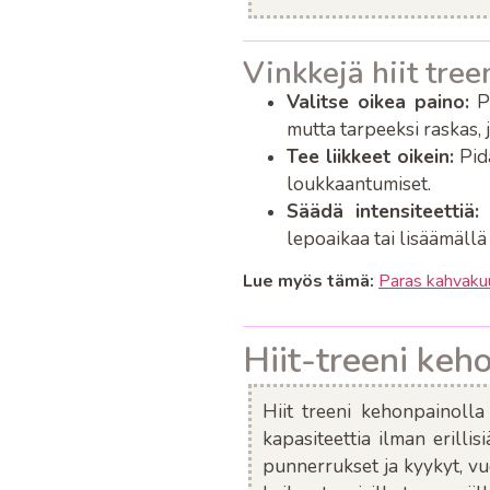
Vinkkejä hiit tree
Valitse oikea paino
:
Pa
mutta tarpeeksi raskas, j
Tee liikkeet oikein
:
Pidä
loukkaantumiset.
Säädä intensiteettiä
:
lepoaikaa tai lisäämällä 
Lue myös tämä:
Paras kahvakuul
Hiit-treeni keh
Hiit treeni kehonpainolla
kapasiteettia ilman erillis
punnerrukset ja kyykyt, vuo