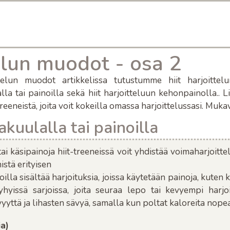
telun muodot - osa 2
telun muodot artikkelissa tutustumme hiit harjoittelu
la tai painoilla sekä hiit harjoitteluun kehonpainolla.. 
reeneistä, joita voit kokeilla omassa harjoittelussasi. Mukav
akuulalla tai painoilla
tai
käsip
ainoja hiit-treeneissä voit yhdistää voimaharjoitte
istä erityisen
oilla sisältää h
arjoituksia, joissa käytetään painoja, kuten 
lyhyissä sarjoissa, joita seuraa lepo tai kevyempi harjo
yttä ja lihasten sävyä, samalla kun poltat kaloreita nopea
ia)