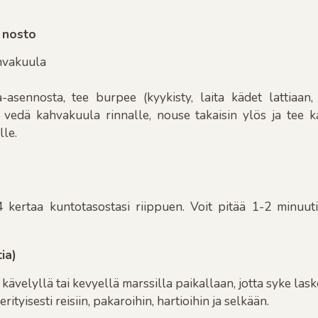
 nosto
hvakuula
a-asennosta, tee burpee (kyykisty, laita kädet lattiaa
 vedä kahvakuula rinnalle, nouse takaisin ylös ja tee 
lle.
 kertaa kuntotasostasi riippuen. Voit pitää 1-2 minuuti
ia)
 kävelyllä tai kevyellä marssilla paikallaan, jotta syke laske
rityisesti reisiin, pakaroihin, hartioihin ja selkään.