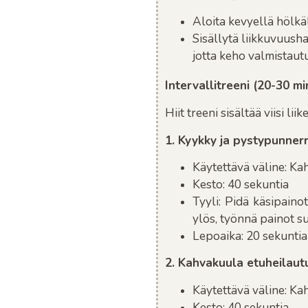
Aloita kevyellä hölkäl
Sisällytä liikkuvuusha
jotta keho valmistaut
Intervallitreeni (20-30 mi
Hiit treeni sisältää viisi li
1. Kyykky ja pystypunner
Käytettävä väline
: Ka
Kesto
: 40 sekuntia
Tyyli
: Pidä käsipaino
ylös, työnnä painot su
Lepoaika
: 20 sekuntia
2. Kahvakuula etuheilaut
Käytettävä väline
: Ka
Kesto
: 40 sekuntia