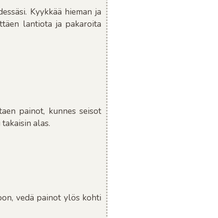
edessäsi. Kyykkää hieman ja
täen lantiota ja pakaroita
taen painot, kunnes seisot
 takaisin alas.
oon, vedä painot ylös kohti