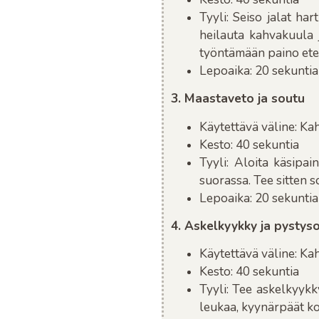
Tyyli
: Seiso jalat ha
heilauta kahvakuula j
työntämään paino etee
Lepoaika
: 20 sekuntia
3. Maastaveto ja soutu
Käytettävä väline
: Ka
Kesto
: 40 sekuntia
Tyyli
: Aloita käsipai
suorassa. Tee sitten so
Lepoaika
: 20 sekuntia
4. Askelkyykky ja pystys
Käytettävä väline
: Ka
Kesto
: 40 sekuntia
Tyyli
: Tee askelkyykk
leukaa, kyynärpäät ko