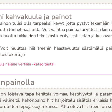
ni kahvakuula ja painot
inon tulisi olla tarpeeksi kevyt, jotta pystyt tekemään li
otta tunnet haastetta. Voit vaihtaa painoa tarvittessa kierr
 huolta liikkeiden tekniikasta, erityisesti selän ja keskivar
Voit muuttaa hiit treenin haastavuutta säätämällä pa
toistokertoja.
a naisille vertailu -katso tästä!
onpainolla
 on loistava tapa kehittää voimaa, kestävyyttä ja par
iä välineitä. Kehonpaino hiit harjoittelu sisältää erilaisia 
rotellen lepojaksojen kanssa. Alla oleva hiit treeni on suu