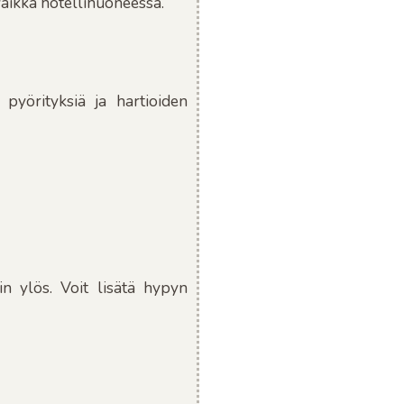
 vaikka hotellihuoneessa.
 pyörityksiä ja hartioiden
n ylös. Voit lisätä hypyn