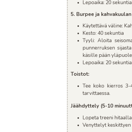
Lepoaika
: 20 sekuntia
5. Burpee ja kahvakuulan
Käytettävä väline
: Ka
Kesto
: 40 sekuntia
Tyyli
: Aloita seisom
punnerruksen sijasta
käsille pään yläpuole
Lepoaika
: 20 sekuntia
Toistot
:
Tee koko kierros 3-4
tarvittaessa.
Jäähdyttely (5-10 minuutt
Lopeta treeni hitaalla
Venyttelyt keskittyen e