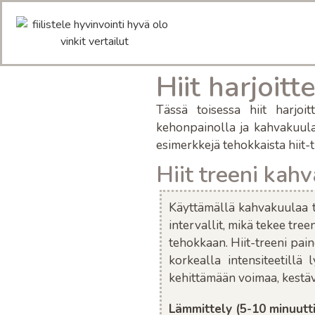
Hiit harjoit
Tässä toisessa hiit harjoit
kehonpainolla ja kahvakuulal
esimerkkejä tehokkaista hiit-t
Hiit treeni kahv
Käyttämällä
kahvakuulaa 
intervallit, mikä tekee treen
tehokkaan.
Hiit-treeni pain
korkealla intensiteetillä 
kehittämään voimaa, kestävy
Lämmittely (5-10 minuutt