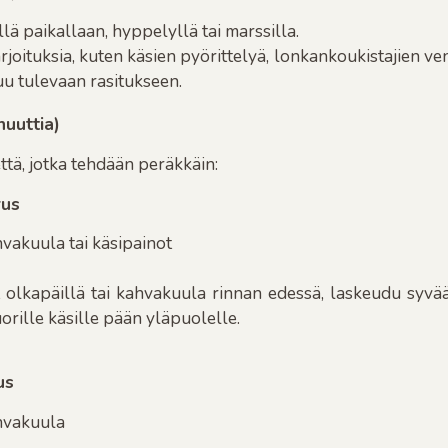
lä paikallaan, hyppelyllä tai marssilla.
rjoituksia, kuten käsien pyörittelyä, lonkankoukistajien ven
uu tulevaan rasitukseen.
nuuttia)
ikettä, jotka tehdään peräkkäin:
rus
hvakuula tai käsipainot
t olkapäillä tai kahvakuula rinnan edessä, laskeudu syvä
orille käsille pään yläpuolelle.
us
hvakuula