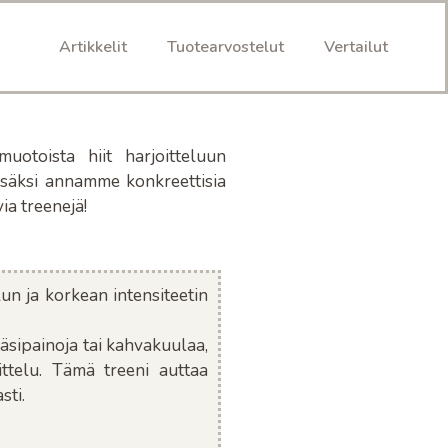
Artikkelit
Tuotearvostelut
Vertailut
muotoista hiit harjoitteluun
Lisäksi annamme konkreettisia
ia treenejä!
lun ja korkean intensiteetin
käsipainoja tai kahvakuulaa,
ittelu. Tämä treeni auttaa
sti.