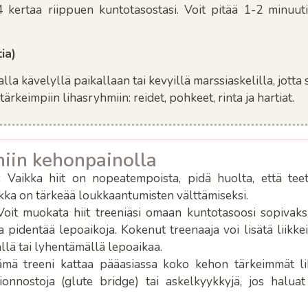
 kertaa riippuen kuntotasostasi. Voit pitää 1-2 minuuti
ia)
alla kävelyllä paikallaan tai kevyillä marssiaskelilla, jotta 
ärkeimpiin lihasryhmiin: reidet, pohkeet, rinta ja hartiat.
eniin kehonpainolla
:
Vaikka hiit on nopeatempoista, pidä huolta, että teet l
kka on tärkeää loukkaantumisten välttämiseksi.
oit muokata hiit treeniäsi omaan kuntotasoosi sopivaksi.
a pidentää lepoaikoja. Kokenut treenaaja voi lisätä liikkei
lä tai lyhentämällä lepoaikaa.
ä treeni kattaa pääasiassa koko kehon tärkeimmät lih
ionnostoja (glute bridge) tai askelkyykkyjä, jos haluat k