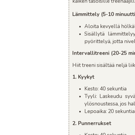
kaiken tasoisille treenaaji
Lämmittely (5-10 minuutt
Aloita kevyellä hölkäl
Sisällytä lämmittely
pyörittelyä, jotta niv
Intervallitreeni (20-25 mi
Hiit treeni sisältää neljä li
1. Kyykyt
Kesto
: 40 sekuntia
Tyyli
: Laskeudu syvä
ylösnoustessa, jos hal
Lepoaika
: 20 sekuntia
2. Punnerrukset