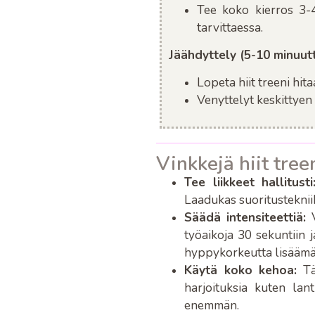
Tee koko kierros 3-4
tarvittaessa.
Jäähdyttely (5-10 minuutt
Lopeta hiit treeni hita
Venyttelyt keskittyen t
Vinkkejä hiit tre
Tee liikkeet hallitusti
Laadukas suoritusteknii
Säädä intensiteettiä
:
V
työaikoja 30 sekuntiin j
hyppykorkeutta lisäämäl
Käytä koko kehoa
:
Täm
harjoituksia kuten lant
enemmän.