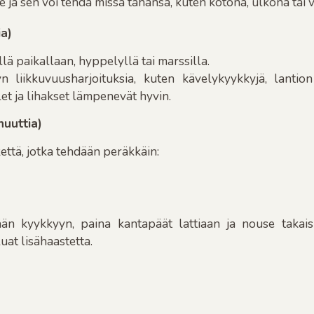
lle ja sen voi tehdä missä tahansa, kuten kotona, ulkona tai
ia)
lä paikallaan, hyppelyllä tai marssilla.
yn liikkuvuusharjoituksia, kuten kävelykyykkyjä, lantion
elet ja lihakset lämpenevät hyvin.
nuuttia)
ikettä, jotka tehdään peräkkäin:
än kyykkyyn, paina kantapäät lattiaan ja nouse takaisi
uat lisähaastetta.