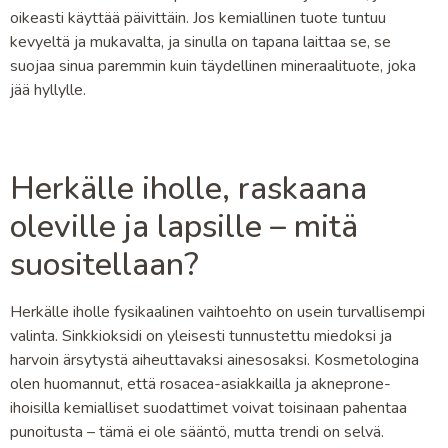
oikeasti käyttää päivittäin. Jos kemiallinen tuote tuntuu
kevyeltä ja mukavalta, ja sinulla on tapana laittaa se, se
suojaa sinua paremmin kuin täydellinen mineraalituote, joka
jää hyllylle.
Herkälle iholle, raskaana
oleville ja lapsille – mitä
suositellaan?
Herkälle iholle fysikaalinen vaihtoehto on usein turvallisempi
valinta. Sinkkioksidi on yleisesti tunnustettu miedoksi ja
harvoin ärsytystä aiheuttavaksi ainesosaksi. Kosmetologina
olen huomannut, että rosacea-asiakkailla ja akneprone-
ihoisilla kemialliset suodattimet voivat toisinaan pahentaa
punoitusta – tämä ei ole sääntö, mutta trendi on selvä.