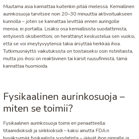
Muutama asia kannattaa kuitenkin pitää mielessä. Kemiallinen
aurinkosuoja tarvitsee noin 20–30 minuuttia aktivoituakseen
kunnolla – joten se kannattaa levittää ennen auringolle
menoa, ei portailla. Lisäksi osa kemiallisista suodattimista,
erityisesti oksibenttoni, on herättänyt keskustelua sen vuoksi,
että se voi imeytyvyytensä takia ärsyttää herkkää ihoa.
Tutkimusnäyttö vaikutuksista on toistaiseksi osin ristiriitaista,
mutta jos ihosi on reaktiivinen tai kärsit ruusufinnistä, tämä
kannattaa huomioida.
Fysikaalinen aurinkosuoja –
miten se toimii?
Fysikaalinen aurinkosuoja toimii eri periaatteella:
titaanidioksidi ja sinkkioksidi – kaksi ainutta FDA:n
hyväksymää fysikaalista suodatinta – jäävät ihon pinnalle ja