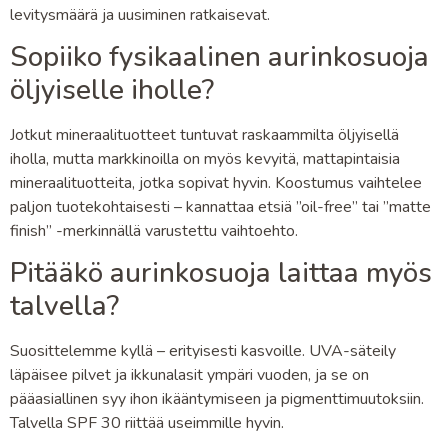
levitysmäärä ja uusiminen ratkaisevat.
Sopiiko fysikaalinen aurinkosuoja
öljyiselle iholle?
Jotkut mineraalituotteet tuntuvat raskaammilta öljyisellä
iholla, mutta markkinoilla on myös kevyitä, mattapintaisia
mineraalituotteita, jotka sopivat hyvin. Koostumus vaihtelee
paljon tuotekohtaisesti – kannattaa etsiä ”oil-free” tai ”matte
finish” -merkinnällä varustettu vaihtoehto.
Pitääkö aurinkosuoja laittaa myös
talvella?
Suosittelemme kyllä – erityisesti kasvoille. UVA-säteily
läpäisee pilvet ja ikkunalasit ympäri vuoden, ja se on
pääasiallinen syy ihon ikääntymiseen ja pigmenttimuutoksiin.
Talvella SPF 30 riittää useimmille hyvin.