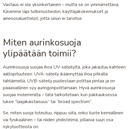
Vastaus ei ole yksinkertainen – mutta se on ymmärrettävä.
Kävimme läpi tutkimustiedon, käyttäjäkokemukset ja
ainesosaluettelot, jotta sinun ei tarvitse.
Miten aurinkosuoja
ylipäätään toimii?
Aurinkosuoja suojaa ihoa UV-säteilyltä, joka jakautuu kahteen
aaltopituuteen: UVA-säteily ikäännyttää ihoa pitkällä
tähtäimellä, UVB-säteily puolestaan polttaa pintaa ja on
pääasiallinen syy auringonpolttamaan. Hyvä aurinkosuoja
suojaa molemmilta – tätä tarkoitetaan, kun pakkauksessa
lukee ”laajakaistaisuus” tai ”broad spectrum”.
Se, miten suoja toteutuu, riippuu siitä, onko tuote kemiallinen
vai fysikaalinen – tai niiden yhdistelmä, jollaisia suuri osa
nykytuotteista on.