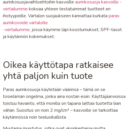
aurinkosuojavaihtoehtoihin kasvoille
aurinkosuoja kasvoille -
vertailumme
kokoaa yhteen testatuimmat tuotteet eri
ihotyypeille.
Vartalon suojaukseen kannattaa kurkata
paras
aurinkovoide vartalolle
-vertailumme
, jossa käymme läpi koostumukset, SPF-tasot
ja käytännön kokemukset.
Oikea käyttötapa ratkaisee
yhtä paljon kuin tuote
Paras aurinkosuoja käytetään väärinsä – tämä on se
tosielämän ongelma, jonka aina nostan esiin. Käyttäjäarvioissa
toistuu havainto, että monilla on tapana laittaa tuotetta liian
vähän. Suositus on noin 2 mg/cm² – kasvoille se tarkoittaa
käytännössä noin teelusikallista.
Muutama muistutus, jotka ovat yksinkertaisia mutta