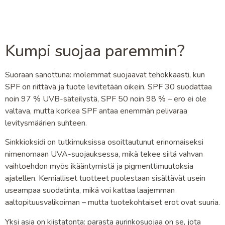
Kumpi suojaa paremmin?
Suoraan sanottuna: molemmat suojaavat tehokkaasti, kun
SPF on riittävä ja tuote levitetään oikein. SPF 30 suodattaa
noin 97 % UVB-säteilystä, SPF 50 noin 98 % – ero ei ole
valtava, mutta korkea SPF antaa enemmän pelivaraa
levitysmäärien suhteen.
Sinkkioksidi on tutkimuksissa osoittautunut erinomaiseksi
nimenomaan UVA-suojauksessa, mikä tekee siitä vahvan
vaihtoehdon myös ikääntymistä ja pigmenttimuutoksia
ajatellen. Kemialliset tuotteet puolestaan sisältävät usein
useampaa suodatinta, mikä voi kattaa laajemman
aaltopituusvalikoiman – mutta tuotekohtaiset erot ovat suuria.
Yksi asia on kiistatonta: parasta aurinkosuojaa on se, jota