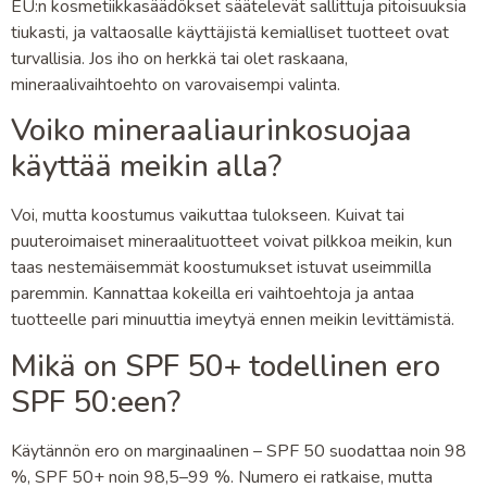
EU:n kosmetiikkasäädökset säätelevät sallittuja pitoisuuksia
tiukasti, ja valtaosalle käyttäjistä kemialliset tuotteet ovat
turvallisia. Jos iho on herkkä tai olet raskaana,
mineraalivaihtoehto on varovaisempi valinta.
Voiko mineraaliaurinkosuojaa
käyttää meikin alla?
Voi, mutta koostumus vaikuttaa tulokseen. Kuivat tai
puuteroimaiset mineraalituotteet voivat pilkkoa meikin, kun
taas nestemäisemmät koostumukset istuvat useimmilla
paremmin. Kannattaa kokeilla eri vaihtoehtoja ja antaa
tuotteelle pari minuuttia imeytyä ennen meikin levittämistä.
Mikä on SPF 50+ todellinen ero
SPF 50:een?
Käytännön ero on marginaalinen – SPF 50 suodattaa noin 98
%, SPF 50+ noin 98,5–99 %. Numero ei ratkaise, mutta