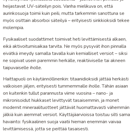
heijastavat UV-säteilyn pois. Vanha mielikuva on, että
aurinkosuoja toimii kuin peili, mutta tarkemmin sanottuna se
myös osittain absorboi säteilyä – erityisesti sinkkioksidi tekee
molempia.
Fysikaaliset suodattimet toimivat heti levittämisestä alkaen,
eikä aktivoitumisaikaa tarvita. Ne myös pysyvät ihon pinnalla
eivätkä imeydy samalla tavalla kuin kemialliset versiot – siksi
ne sopivat usein paremmin herkälle, reaktiiviselle tai akneen
taipuvaiselle iholle.
Haittapuoli on käytännöllinenkin: titaanidioksidi jättää herkästi
valkoisen jäljen, erityisesti tummemmalle iholle. Tähän asiaan
on kuitenkin tullut parannusta viime vuosina – nano- ja
mikronisoidut hiukkaset levittyvät tasaisemmin, ja monet
modernit mineraalituotteet jättävät huomattavasti vähemmän
jälkiä kuin aiemmat versiot. Käyttäjäarvioissa toistuu silti sama
havainto: fysikaalinen suoja vaatii hieman enemmän vaivaa
levittämisessä, jotta se peittää tasaisesti.