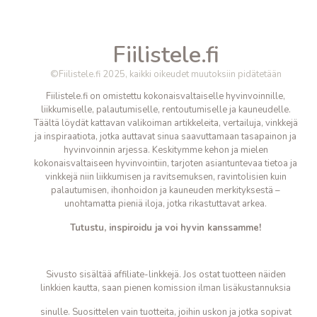
Fiilistele.fi
©Fiilistele.fi 2025, kaikki oikeudet muutoksiin pidätetään
Fiilistele.fi on omistettu kokonaisvaltaiselle hyvinvoinnille,
liikkumiselle, palautumiselle, rentoutumiselle ja kauneudelle.
Täältä löydät kattavan valikoiman artikkeleita, vertailuja, vinkkejä
ja inspiraatiota, jotka auttavat sinua saavuttamaan tasapainon ja
hyvinvoinnin arjessa. Keskitymme kehon ja mielen
kokonaisvaltaiseen hyvinvointiin, tarjoten asiantuntevaa tietoa ja
vinkkejä niin liikkumisen ja ravitsemuksen, ravintolisien kuin
palautumisen, ihonhoidon ja kauneuden merkityksestä –
unohtamatta pieniä iloja, jotka
rikastuttavat arkea.
Tutustu, inspiroidu ja voi hyvin kanssamme!
Sivusto sisältää affiliate-linkkejä. Jos ostat tuotteen näiden
linkkien kautta, saan pienen komission ilman lisäkustannuksia
sinulle. Suosittelen vain tuotteita, joihin uskon ja jotka sopivat