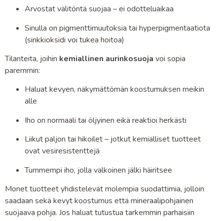
Arvostat välitöntä suojaa – ei odotteluaikaa
Sinulla on pigmenttimuutoksia tai hyperpigmentaatiota
(sinkkioksidi voi tukea hoitoa)
Tilanteita, joihin
kemiallinen aurinkosuoja
voi sopia
paremmin:
Haluat kevyen, näkymättömän koostumuksen meikin
alle
Iho on normaali tai öljyinen eikä reaktioi herkästi
Liikut paljon tai hikoilet – jotkut kemialliset tuotteet
ovat vesiresistenttejä
Tummempi iho, jolla valkoinen jälki häiritsee
Monet tuotteet yhdistelevät molempia suodattimia, jolloin
saadaan sekä kevyt koostumus että mineraalipohjainen
suojaava pohja. Jos haluat tutustua tarkemmin parhaisiin