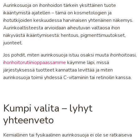
Aurinkosuoja on ihonhoidon tärkein yksittäinen tuote
ikääntymistä ajatellen – tämä on kosmetologien ja
ihotutkijoiden keskuudessa harvinaisen yhtenäinen näkemys.
Aurinkoaltisteesta arvioidaan aiheutuvan valtaosa ihon
näkyvästä ikääntymisestä: hentous, pigmenttimuutokset,
juonteet.
Jos pohdit, miten aurinkosuoja istuu osaksi muuta ihonhoitoasi,
ihonhoitorutiinioppaassamme
käymme läpi, missä
järjestyksessä tuotteet kannattaa levittää ja miten
aurinkosuoja toimii yhdessä C-vitamiinin tai retinoilin kanssa.
Kumpi valita – lyhyt
yhteenveto
Kemiallinen tai fysikaalinen aurinkosuoja ei ole se ratkaiseva