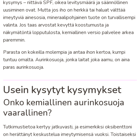
kysymys – riittävä SPF, oikea levitysmäärä ja säännöllinen
uusiminen ovat. Mutta jos iho on herkkä tai haluat välttää
imeytyviä ainesosia, mineraalipohjainen tuote on turvallisempi
valinta. Jos taas arvostat kevyttä koostumusta ja
näkymätöntä lopputulosta, kemiallinen versio palvelee arkea
paremmin.
Parasta on kokeilla molempia ja antaa ihon kertoa, kumpi
tuntuu omalta. Aurinkosuoja, jonka laitat joka aamu, on aina
paras aurinkosuoja.
Usein kysytyt kysymykset
Onko kemiallinen aurinkosuoja
vaarallinen?
Tutkimustietoa kertyy jatkuvasti, ja esimerkiksi oksibenttoni
on herättänyt keskustelua imeytymisensä vuoksi. Toistaiseksi