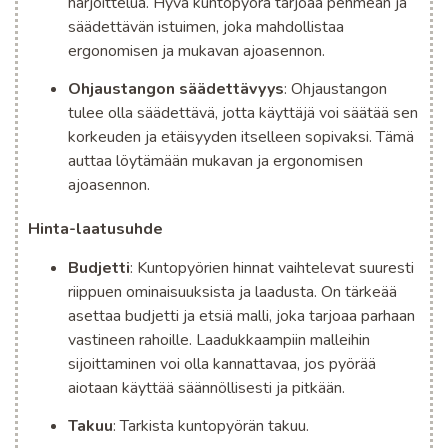
harjoittelua. Hyvä kuntopyörä tarjoaa pehmeän ja
säädettävän istuimen, joka mahdollistaa
ergonomisen ja mukavan ajoasennon.
Ohjaustangon säädettävyys
: Ohjaustangon
tulee olla säädettävä, jotta käyttäjä voi säätää sen
korkeuden ja etäisyyden itselleen sopivaksi. Tämä
auttaa löytämään mukavan ja ergonomisen
ajoasennon.
Hinta-laatusuhde
Budjetti
: Kuntopyörien hinnat vaihtelevat suuresti
riippuen ominaisuuksista ja laadusta. On tärkeää
asettaa budjetti ja etsiä malli, joka tarjoaa parhaan
vastineen rahoille. Laadukkaampiin malleihin
sijoittaminen voi olla kannattavaa, jos pyörää
aiotaan käyttää säännöllisesti ja pitkään.
Takuu
: Tarkista kuntopyörän takuu.