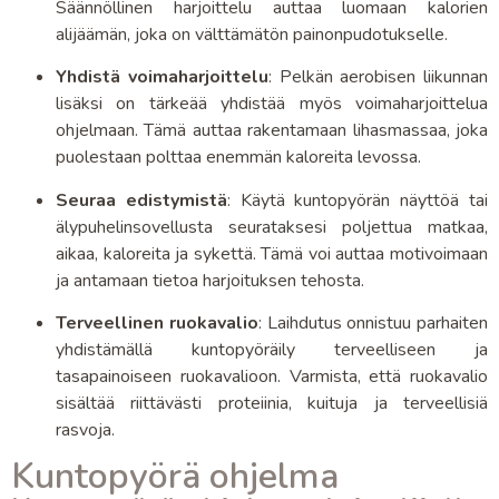
Säännöllinen harjoittelu auttaa luomaan kalorien
alijäämän, joka on välttämätön painonpudotukselle.
Yhdistä voimaharjoittelu
: Pelkän aerobisen liikunnan
lisäksi on tärkeää yhdistää myös voimaharjoittelua
ohjelmaan. Tämä auttaa rakentamaan lihasmassaa, joka
puolestaan polttaa enemmän kaloreita levossa.
Seuraa edistymistä
: Käytä kuntopyörän näyttöä tai
älypuhelinsovellusta seurataksesi poljettua matkaa,
aikaa, kaloreita ja sykettä. Tämä voi auttaa motivoimaan
ja antamaan tietoa harjoituksen tehosta.
Terveellinen ruokavalio
: Laihdutus onnistuu parhaiten
yhdistämällä kuntopyöräily terveelliseen ja
tasapainoiseen ruokavalioon. Varmista, että ruokavalio
sisältää riittävästi proteiinia, kuituja ja terveellisiä
rasvoja.
Kuntopyörä ohjelma