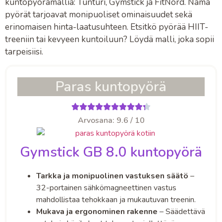
kuntopyörämallia:
Tunturi
,
Gymstick
ja
FitNord
. Nämä
pyörät tarjoavat monipuoliset ominaisuudet sekä
erinomaisen hinta-laatusuhteen. Etsitkö pyörää HIIT-
treeniin tai kevyeen kuntoiluun? Löydä malli, joka sopii
tarpeisiisi.
Paras kuntopyörä
Arvosana: 9.6 / 10
Gymstick GB 8.0 kuntopyörä
Tarkka ja monipuolinen vastuksen säätö
–
32-portainen sähkömagneettinen vastus
mahdollistaa tehokkaan ja mukautuvan treenin.
Mukava ja ergonominen rakenne
– Säädettävä