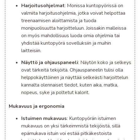
Harjoitusohjelmat
: Monissa kuntopyörissä on
valmiita harjoitusohjelmia, jotka voivat helpottaa
treenaamisen aloittamista ja tuoda
monipuolisuutta harjoitteluun. Joissakin malleissa
on myös mahdollisuus luoda omia ohjelmia tai
yhdistää kuntopyörä sovelluksiin ja muihin
laitteisiin.
Näyttö ja ohjauspaneeli
: Näytön koko ja selkeys
ovat tärkeitä tekijöitä. Ohjauspaneelin tulisi olla
helppokäyttöinen ja näyttää selkeästi harjoittelun
kannalta olennaiset tiedot, kuten aika, matka,
nopeus, syke ja poltetut kalorit.
Mukavuus ja ergonomia
Istuimen mukavuus
: Kuntopyörän istuimen
mukavuus on yksi tärkeimmistä tekijöistä, sillä
epämukava istuin voi estää pitkäkestoista