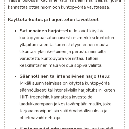
Tässä osiossa käymme läpi tärkeimmät seikat, jotka
kannattaa ottaa huomioon kuntopyörää valittaessa.
Käyttötarkoitus ja harjoittelun tavoitteet
Satunnainen harjoittelu
: Jos aiot käyttää
kuntopyörää satunnaisesti esimerkiksi kuntoilun
ylläpitämiseen tai lämmittelyyn ennen muuta
liikuntaa, yksinkertainen ja perustoiminnoilla
varustettu kuntopyörä voi riittää. Tällöin
keskihintainen malli voi olla sopiva valinta.
Säännöllinen tai intensiivinen harjoittelu
:
Mikäli suunnitelmissa on käyttää kuntopyörää
säännöllisesti tai intensiivisiin harjoituksiin, kuten
HIIT-treeneihin, kannattaa investoida
laadukkaampaan ja kestävämpään malliin, joka
tarjoaa monipuolisia säätömahdollisuuksia ja
ohjelmavaihtoehtoja.
Kuntoutus tai erityistarpeet
: Jos kuntopyörä