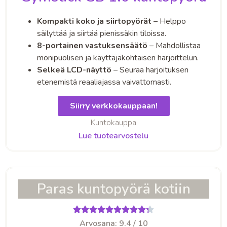
Kompakti koko ja siirtopyörät
– Helppo
säilyttää ja siirtää pienissäkin tiloissa.
8-portainen vastuksensäätö
– Mahdollistaa
monipuolisen ja käyttäjäkohtaisen harjoittelun.
Selkeä LCD-näyttö
– Seuraa harjoituksen
etenemistä reaaliajassa vaivattomasti.
Siirry verkkokauppaan!
Kuntokauppa
Lue tuotearvostelu
Paras kuntopyörä kotiin
Arvosana: 9.4 / 10