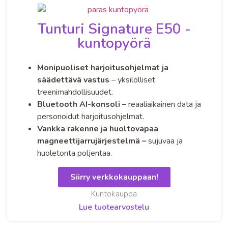
Tunturi Signature E50 -
kuntopyörä
Monipuoliset harjoitusohjelmat ja
säädettävä vastus
– yksilölliset
treenimahdollisuudet.
Bluetooth AI-konsoli –
reaaliaikainen data ja
personoidut harjoitusohjelmat.
Vankka rakenne ja huoltovapaa
magneettijarrujärjestelmä –
sujuvaa ja
huoletonta poljentaa.
Siirry verkkokauppaan!
Kuntokauppa
Lue tuotearvostelu