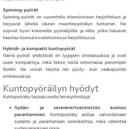
Spinning-pyörät
Spinning-pyörät on suunniteltu intensiiviseen harjoitteluun ja
tarjoavat lähellä oikean maantiepyöräilyn tuntuman. Ne
sopivat hyvin kokeneille pyöräilijöille ja niille, jotka haluavat
haastaa itsensä kovatehoisessa harjoittelussa.
Hybridi- ja kompakti kuntopyörät
Nämä pyörät yhdistävät eri tyyppien ominaisuuksia ja ovat
usein kompakteja, mikä tekee niistä erinomaisia pienempiin
tiloihin. Ne voivat tarjota niin pysty- kuin vaakapyörän
ominaisuuksia.
Kuntopyöräilyn hyödyt
Kuntopyöräily tarjoaa useita terveyshyötyjä:
Sydän- ja verenkiertoelimistön kunnon
parantaminen
: Kuntopyöräily auttaa vahvistamaan
sydäntä ja parantamaan verenkiertoa, mikä vähentää
sydänsairauksien riskiä.