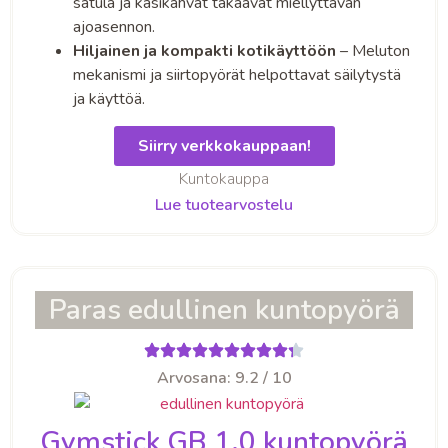
satula ja käsikahvat takaavat miellyttävän
ajoasennon.
Hiljainen ja kompakti kotikäyttöön
– Meluton
mekanismi ja siirtopyörät helpottavat säilytystä
ja käyttöä.
Siirry verkkokauppaan!
Kuntokauppa
Lue tuotearvostelu
Paras edullinen kuntopyörä
Arvosana: 9.2 / 10
Gymstick GB 1.0 kuntopyörä