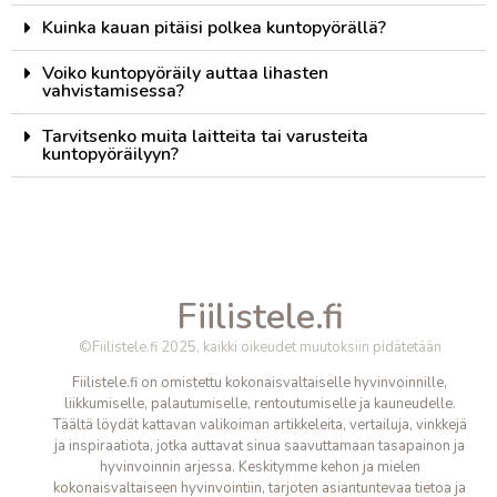
Kuinka kauan pitäisi polkea kuntopyörällä?
Voiko kuntopyöräily auttaa lihasten
vahvistamisessa?
Tarvitsenko muita laitteita tai varusteita
kuntopyöräilyyn?
Fiilistele.fi
©Fiilistele.fi 2025, kaikki oikeudet muutoksiin pidätetään
Fiilistele.fi on omistettu kokonaisvaltaiselle hyvinvoinnille,
liikkumiselle, palautumiselle, rentoutumiselle ja kauneudelle.
Täältä löydät kattavan valikoiman artikkeleita, vertailuja, vinkkejä
ja inspiraatiota, jotka auttavat sinua saavuttamaan tasapainon ja
hyvinvoinnin arjessa. Keskitymme kehon ja mielen
kokonaisvaltaiseen hyvinvointiin, tarjoten asiantuntevaa tietoa ja