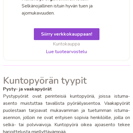
Selkänojallinen istuin hyvän tuen ja
ajomukavuuden.
Siirry verkkokauppaan!
Kuntokauppa
Lue tuotearvostelu
Kuntopyörän tyypit
Pysty- ja vaakapyörät
Pystypyörät ovat perinteisiä kuntopyöriä, joissa istuma-
asento muistuttaa tavallista pyöräilyasentoa. Vaakapyörät
puolestaan tarjoavat mukavamman ja tuetumman istuma-
asennon, jolloin ne ovat erityisen sopivia henkilöille, joilla on
selkä- tai polvivaivoja. Kuntopyörä oikea ajoasento tekee
harjoittelusta miellyttävämpää.