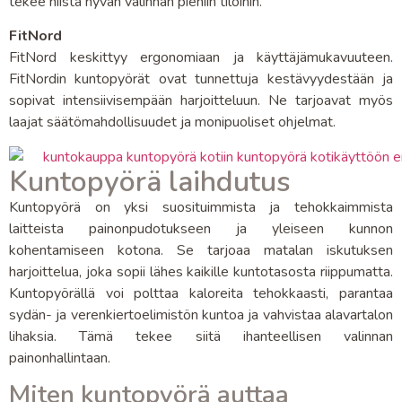
tekee niistä hyvän valinnan pieniin tiloihin.
FitNord
FitNord keskittyy ergonomiaan ja käyttäjämukavuuteen.
FitNordin kuntopyörät ovat tunnettuja kestävyydestään ja
sopivat intensiivisempään harjoitteluun. Ne tarjoavat myös
laajat säätömahdollisuudet ja monipuoliset ohjelmat.
Kuntopyörä laihdutus
Kuntopyörä on yksi suosituimmista ja tehokkaimmista
laitteista painonpudotukseen ja yleiseen kunnon
kohentamiseen kotona. Se tarjoaa matalan iskutuksen
harjoittelua, joka sopii lähes kaikille kuntotasosta riippumatta.
Kuntopyörällä voi polttaa kaloreita tehokkaasti, parantaa
sydän- ja verenkiertoelimistön kuntoa ja vahvistaa alavartalon
lihaksia. Tämä tekee siitä ihanteellisen valinnan
painonhallintaan.
Miten kuntopyörä auttaa