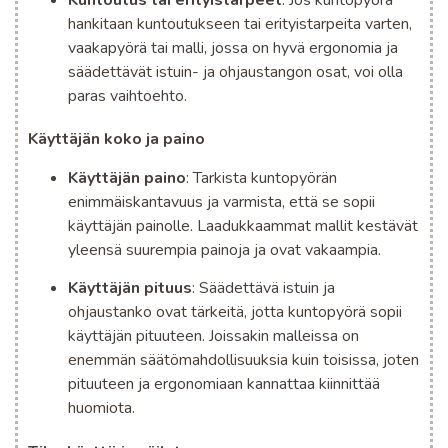
hankitaan kuntoutukseen tai erityistarpeita varten,
vaakapyörä tai malli, jossa on hyvä ergonomia ja
säädettävät istuin- ja ohjaustangon osat, voi olla
paras vaihtoehto.
Käyttäjän koko ja paino
Käyttäjän paino
: Tarkista kuntopyörän
enimmäiskantavuus ja varmista, että se sopii
käyttäjän painolle. Laadukkaammat mallit kestävät
yleensä suurempia painoja ja ovat vakaampia.
Käyttäjän pituus
: Säädettävä istuin ja
ohjaustanko ovat tärkeitä, jotta kuntopyörä sopii
käyttäjän pituuteen. Joissakin malleissa on
enemmän säätömahdollisuuksia kuin toisissa, joten
pituuteen ja ergonomiaan kannattaa kiinnittää
huomiota.