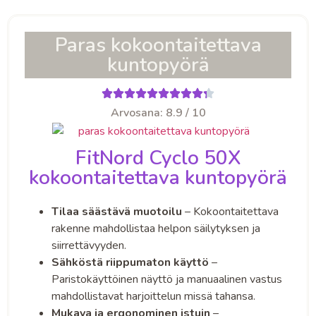
Paras kokoontaitettava
kuntopyörä
Arvosana: 8.9 / 10
FitNord Cyclo 50X
kokoontaitettava kuntopyörä
Tilaa säästävä muotoilu
– Kokoontaitettava
rakenne mahdollistaa helpon säilytyksen ja
siirrettävyyden.
Sähköstä riippumaton käyttö
–
Paristokäyttöinen näyttö ja manuaalinen vastus
mahdollistavat harjoittelun missä tahansa.
Mukava ja ergonominen istuin
–