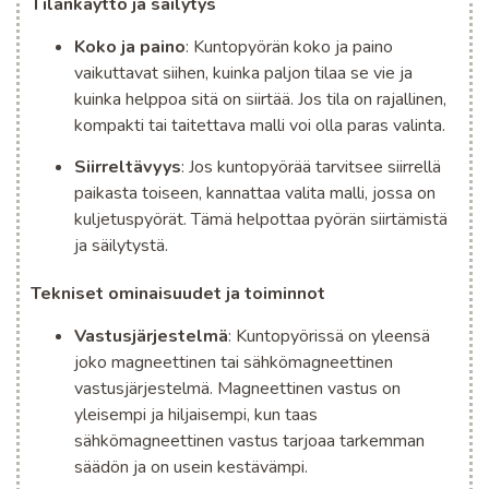
Tilankäyttö ja säilytys
Koko ja paino
: Kuntopyörän koko ja paino
vaikuttavat siihen, kuinka paljon tilaa se vie ja
kuinka helppoa sitä on siirtää. Jos tila on rajallinen,
kompakti tai taitettava malli voi olla paras valinta.
Siirreltävyys
: Jos kuntopyörää tarvitsee siirrellä
paikasta toiseen, kannattaa valita malli, jossa on
kuljetuspyörät. Tämä helpottaa pyörän siirtämistä
ja säilytystä.
Tekniset ominaisuudet ja toiminnot
Vastusjärjestelmä
: Kuntopyörissä on yleensä
joko magneettinen tai sähkömagneettinen
vastusjärjestelmä. Magneettinen vastus on
yleisempi ja hiljaisempi, kun taas
sähkömagneettinen vastus tarjoaa tarkemman
säädön ja on usein kestävämpi.