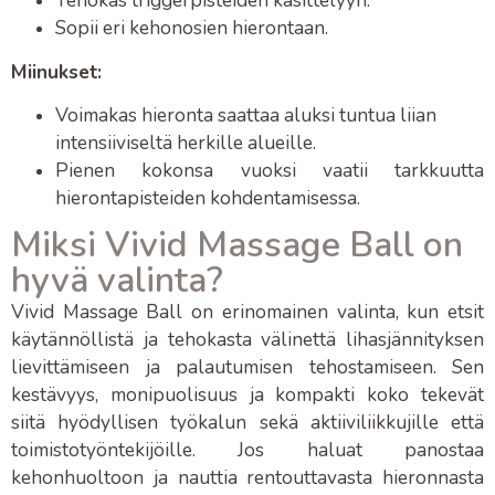
Tehokas
triggerpisteiden käsittelyyn
.
Sopii eri
kehonosien hierontaan
.
Miinukset:
Voimakas hieronta saattaa aluksi tuntua liian
intensiiviseltä herkille alueille.
Pienen kokonsa vuoksi vaatii tarkkuutta
hierontapisteiden kohdentamisessa
.
Miksi Vivid Massage Ball on
hyvä valinta?
Vivid Massage Ball
on erinomainen valinta, kun etsit
käytännöllistä ja tehokasta välinettä
lihasjännityksen
lievittämiseen
ja
palautumisen tehostamiseen
. Sen
kestävyys, monipuolisuus ja kompakti koko tekevät
siitä hyödyllisen työkalun sekä aktiiviliikkujille että
toimistotyöntekijöille. Jos haluat panostaa
kehonhuoltoon
ja nauttia
rentouttavasta hieronnasta