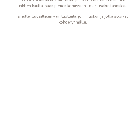
Sivusto sisältää affiliate-linkkejä. Jos ostat tuotteen näiden
linkkien kautta, saan pienen komission ilman lisäkustannuksia
sinulle. Suosittelen vain tuotteita, joihin uskon ja jotka sopivat
kohderyhmälle.