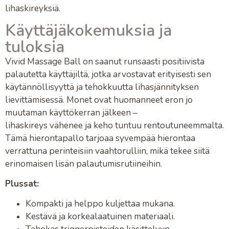
lihaskireyksiä
.
Käyttäjäkokemuksia ja
tuloksia
Vivid Massage Ball
on saanut runsaasti positiivista
palautetta käyttäjiltä, jotka arvostavat erityisesti sen
käytännöllisyyttä ja
tehokkuutta lihasjännityksen
lievittämisessä
. Monet ovat huomanneet eron jo
muutaman käyttökerran jälkeen –
lihaskireys
vähenee ja keho tuntuu rentoutuneemmalta.
Tämä
hierontapallo
tarjoaa syvempää hierontaa
verrattuna perinteisiin
vaahtorulliin
, mikä tekee siitä
erinomaisen lisän
palautumisrutiineihin
.
Plussat:
Kompakti ja helppo kuljettaa mukana.
Kestävä ja korkealaatuinen materiaali.