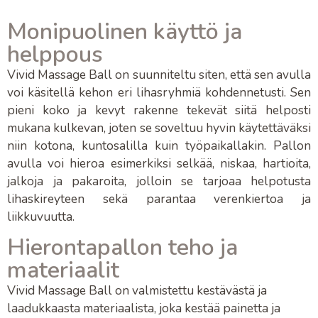
Monipuolinen käyttö ja
helppous
Vivid Massage Ball
on suunniteltu siten, että sen avulla
voi käsitellä kehon eri
lihasryhmiä kohdennetusti
. Sen
pieni koko ja kevyt rakenne tekevät siitä helposti
mukana kulkevan, joten se soveltuu hyvin käytettäväksi
niin kotona,
kuntosalilla
kuin
työpaikallakin
. Pallon
avulla voi hieroa esimerkiksi
selkää
,
niskaa
,
hartioita
,
jalkoja
ja
pakaroita
, jolloin se tarjoaa helpotusta
lihaskireyteen
sekä parantaa
verenkiertoa
ja
liikkuvuutta
.
Hierontapallon teho ja
materiaalit
Vivid Massage Ball
on valmistettu kestävästä ja
laadukkaasta materiaalista, joka kestää painetta ja