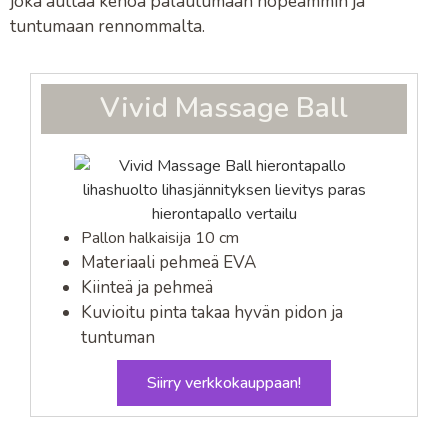
joka auttaa kehoa palautumaan nopeammin ja
tuntumaan rennommalta.
Vivid Massage Ball
Pallon halkaisija 10 cm
Materiaali pehmeä EVA
Kiinteä ja pehmeä
Kuvioitu pinta takaa hyvän pidon ja
tuntuman
Siirry verkkokauppaan!