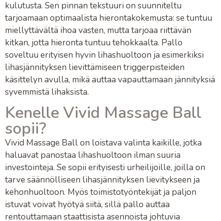
kulutusta. Sen pinnan tekstuuri on suunniteltu
tarjoamaan optimaalista hierontakokemusta: se tuntuu
miellyttävältä ihoa vasten, mutta tarjoaa riittävän
kitkan, jotta
hieronta
tuntuu tehokkaalta. Pallo
soveltuu erityisen hyvin
lihashuoltoon
ja esimerkiksi
lihasjännityksen
lievittämiseen
triggerpisteiden
käsittelyn
avulla, mikä auttaa vapauttamaan jännityksiä
syvemmistä lihaksista.
Kenelle Vivid Massage Ball
sopii?
Vivid Massage Ball
on loistava valinta kaikille, jotka
haluavat panostaa
lihashuoltoon
ilman suuria
investointeja. Se sopii erityisesti
urheilijoille
, joilla on
tarve säännölliseen
lihasjännityksen lievitykseen
ja
kehonhuoltoon
. Myös toimistotyöntekijät ja paljon
istuvat voivat hyötyä siitä, sillä pallo auttaa
rentouttamaan
staattisista asennoista
johtuvia