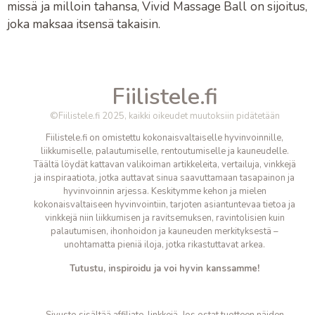
missä ja milloin tahansa, Vivid Massage Ball on sijoitus,
joka maksaa itsensä takaisin.
Fiilistele.fi
©Fiilistele.fi 2025, kaikki oikeudet muutoksiin pidätetään
Fiilistele.fi on omistettu kokonaisvaltaiselle hyvinvoinnille,
liikkumiselle, palautumiselle, rentoutumiselle ja kauneudelle.
Täältä löydät kattavan valikoiman artikkeleita, vertailuja, vinkkejä
ja inspiraatiota, jotka auttavat sinua saavuttamaan tasapainon ja
hyvinvoinnin arjessa. Keskitymme kehon ja mielen
kokonaisvaltaiseen hyvinvointiin, tarjoten asiantuntevaa tietoa ja
vinkkejä niin liikkumisen ja ravitsemuksen, ravintolisien kuin
palautumisen, ihonhoidon ja kauneuden merkityksestä –
unohtamatta pieniä iloja, jotka
rikastuttavat arkea.
Tutustu, inspiroidu ja voi hyvin kanssamme!