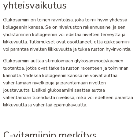
yhteisvaikutus
Glukosamiini on toinen ravintolisä, joka toimii hyvin yhdessä
kollageenin kanssa. Se on nivelruston rakennusaine, ja sen
yhdistäminen kollageeniin voi edistää nivelten terveyttä ja
liikkuvuutta. Tutkimukset ovat osoittaneet, että glukosamiini
voi parantaa nivelten liikkuvuutta ja tukea ruston hyvinvointia.
Glukosamiini auttaa stimuloimaan glykosaminoglykaanien
tuotantoa, jotka ovat tärkeitä ruston rakenteen ja toiminnan
kannalta. Yhdessä kollageenin kanssa ne voivat auttaa
vähentämään nivelkipuja ja parantamaan nivelten
joustavuutta. Lisäksi glukosamiini saattaa auttaa
vähentämään tulehdusta nivelissä, mikä voi edelleen parantaa
liikkuvuutta ja vähentää epämukavuutta.
C-vitamiinin merkitys