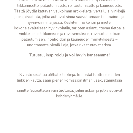
Fiilistele.fi on omistettu kokonaisvaltaiselle hyvinvoinnille,
liikkumiselle, palautumiselle, rentoutumiselle ja kauneudelle.
Täältä löydät kattavan valikoiman artikkeleita, vertailuja, vinkkejä
ja inspiraatiota, jotka auttavat sinua saavuttamaan tasapainon ja
hyvinvoinnin arjessa. Keskitymme kehon ja mielen
kokonaisvaltaiseen hyvinvointiin, tarjoten asiantuntevaa tietoa ja
vinkkejä niin liikkumisen ja ravitsemuksen, ravintolisien kuin
palautumisen, ihonhoidon ja kauneuden merkityksestä –
unohtamatta pieniä iloja, jotka
rikastuttavat arkea.
Tutustu, inspiroidu ja voi hyvin kanssamme!
Sivusto sisältää affiliate-linkkejä. Jos ostat tuotteen näiden
linkkien kautta, saan pienen komission ilman lisäkustannuksia
sinulle. Suosittelen vain tuotteita, joihin uskon ja jotka sopivat
kohderyhmälle.