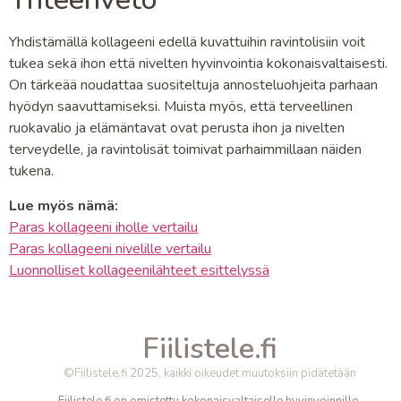
Yhdistämällä kollageeni edellä kuvattuihin ravintolisiin voit
tukea sekä ihon että nivelten hyvinvointia kokonaisvaltaisesti.
On tärkeää noudattaa suositeltuja annosteluohjeita parhaan
hyödyn saavuttamiseksi. Muista myös, että terveellinen
ruokavalio ja elämäntavat ovat perusta ihon ja nivelten
terveydelle, ja ravintolisät toimivat parhaimmillaan näiden
tukena.
Lue myös nämä:
Paras kollageeni iholle vertailu
Paras kollageeni nivelille vertailu
Luonnolliset kollageenilähteet esittelyssä
Fiilistele.fi
©Fiilistele.fi 2025, kaikki oikeudet muutoksiin pidätetään