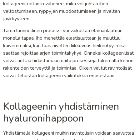
kollageenituotanto vähenee, mikä voi johtaa ihon
veltostumiseen, ryppyjen muodostumiseen ja nivelten
jäykkyyteen.
Tämä luonnollinen prosessi voi vaikuttaa elämänlaatuun
monella tapaa. Iho menettää elastisuuttaan ja muuttuu
kuivemmaksi, kun taas nivelten liikkuvuus heikentyy, mikä
saattaa rajoittaa arjen toimintakykyä. Onneksi kollageenilisät
voivat auttaa hidastamaan näitä prosesseja tukemalla kehon
rakenteiden terveyttä ja toimintaa. Oikein valitut ravintolisät
voivat tehostaa kollageenin vaikutuksia entisestään.
Kollageenin yhdistäminen
hyaluronihappoon
Yhdistämällä kollageeni muihin ravintolisiin voidaan saavuttaa