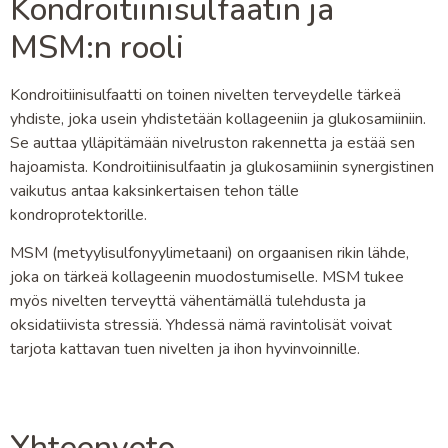
Kondroitiinisulfaatin ja
MSM:n rooli
Kondroitiinisulfaatti on toinen nivelten terveydelle tärkeä
yhdiste, joka usein yhdistetään kollageeniin ja glukosamiiniin.
Se auttaa ylläpitämään nivelruston rakennetta ja estää sen
hajoamista. Kondroitiinisulfaatin ja glukosamiinin synergistinen
vaikutus antaa kaksinkertaisen tehon tälle
kondroprotektorille.
MSM (metyylisulfonyylimetaani) on orgaanisen rikin lähde,
joka on tärkeä kollageenin muodostumiselle. MSM tukee
myös nivelten terveyttä vähentämällä tulehdusta ja
oksidatiivista stressiä. Yhdessä nämä ravintolisät voivat
tarjota kattavan tuen nivelten ja ihon hyvinvoinnille.
Yhteenveto