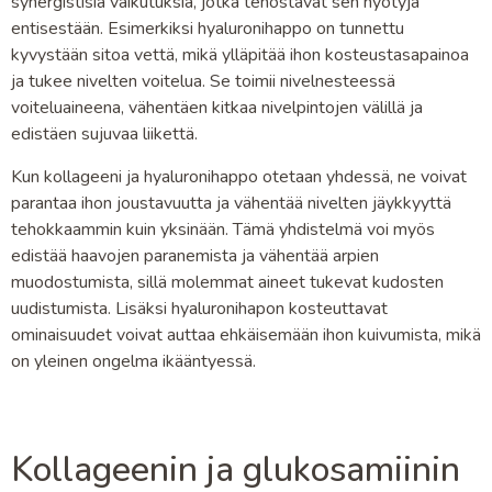
synergistisiä vaikutuksia, jotka tehostavat sen hyötyjä
entisestään. Esimerkiksi hyaluronihappo on tunnettu
kyvystään sitoa vettä, mikä ylläpitää ihon kosteustasapainoa
ja tukee nivelten voitelua. Se toimii nivelnesteessä
voiteluaineena, vähentäen kitkaa nivelpintojen välillä ja
edistäen sujuvaa liikettä.
Kun kollageeni ja hyaluronihappo otetaan yhdessä, ne voivat
parantaa ihon joustavuutta ja vähentää nivelten jäykkyyttä
tehokkaammin kuin yksinään. Tämä yhdistelmä voi myös
edistää haavojen paranemista ja vähentää arpien
muodostumista, sillä molemmat aineet tukevat kudosten
uudistumista. Lisäksi hyaluronihapon kosteuttavat
ominaisuudet voivat auttaa ehkäisemään ihon kuivumista, mikä
on yleinen ongelma ikääntyessä.
Kollageenin ja glukosamiinin