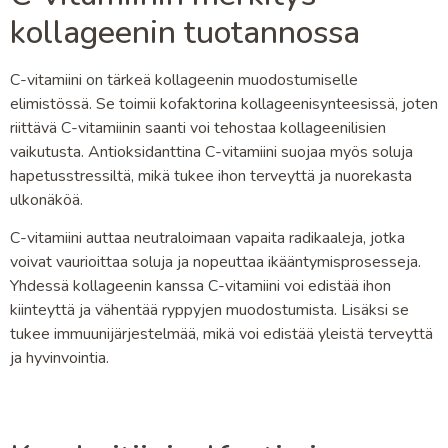
kollageenin tuotannossa
C-vitamiini on tärkeä kollageenin muodostumiselle
elimistössä. Se toimii kofaktorina kollageenisynteesissä, joten
riittävä C-vitamiinin saanti voi tehostaa kollageenilisien
vaikutusta. Antioksidanttina C-vitamiini suojaa myös soluja
hapetusstressiltä, mikä tukee ihon terveyttä ja nuorekasta
ulkonäköä.
C-vitamiini auttaa neutraloimaan vapaita radikaaleja, jotka
voivat vaurioittaa soluja ja nopeuttaa ikääntymisprosesseja.
Yhdessä kollageenin kanssa C-vitamiini voi edistää ihon
kiinteyttä ja vähentää ryppyjen muodostumista. Lisäksi se
tukee immuunijärjestelmää, mikä voi edistää yleistä terveyttä
ja hyvinvointia.