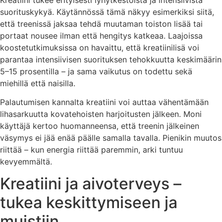
suorituskykyä. Käytännössä tämä näkyy esimerkiksi siitä,
että treenissä jaksaa tehdä muutaman toiston lisää tai
portaat nousee ilman että hengitys katkeaa. Laajoissa
koostetutkimuksissa on havaittu, että kreatiinilisä voi
parantaa intensiivisen suorituksen tehokkuutta keskimäärin
5–15 prosentilla – ja sama vaikutus on todettu sekä
miehillä että naisilla.
Palautumisen kannalta kreatiini voi auttaa vähentämään
lihasarkuutta kovatehoisten harjoitusten jälkeen. Moni
käyttäjä kertoo huomanneensa, että treenin jälkeinen
väsymys ei jää enää päälle samalla tavalla. Pienikin muutos
riittää – kun energia riittää paremmin, arki tuntuu
kevyemmältä.
Kreatiini ja aivoterveys –
tukea keskittymiseen ja
muistiin