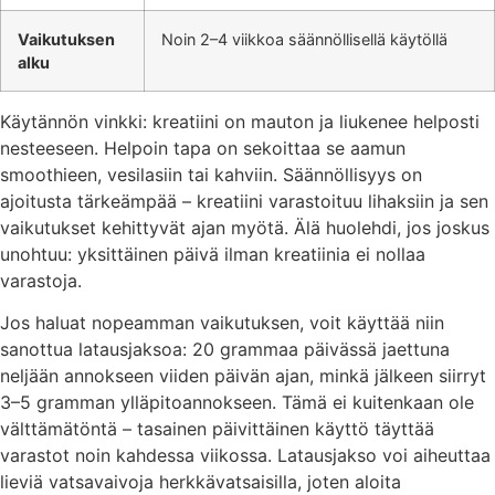
Vaikutuksen
Noin 2–4 viikkoa säännöllisellä käytöllä
alku
Käytännön vinkki: kreatiini on mauton ja liukenee helposti
nesteeseen. Helpoin tapa on sekoittaa se aamun
smoothieen, vesilasiin tai kahviin. Säännöllisyys on
ajoitusta tärkeämpää – kreatiini varastoituu lihaksiin ja sen
vaikutukset kehittyvät ajan myötä. Älä huolehdi, jos joskus
unohtuu: yksittäinen päivä ilman kreatiinia ei nollaa
varastoja.
Jos haluat nopeamman vaikutuksen, voit käyttää niin
sanottua latausjaksoa: 20 grammaa päivässä jaettuna
neljään annokseen viiden päivän ajan, minkä jälkeen siirryt
3–5 gramman ylläpitoannokseen. Tämä ei kuitenkaan ole
välttämätöntä – tasainen päivittäinen käyttö täyttää
varastot noin kahdessa viikossa. Latausjakso voi aiheuttaa
lieviä vatsavaivoja herkkävatsaisilla, joten aloita