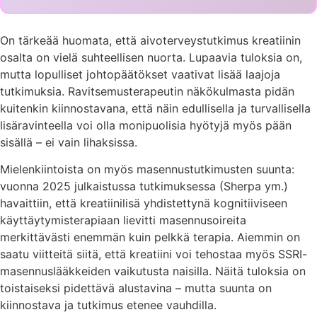
On tärkeää huomata, että aivoterveystutkimus kreatiinin
osalta on vielä suhteellisen nuorta. Lupaavia tuloksia on,
mutta lopulliset johtopäätökset vaativat lisää laajoja
tutkimuksia. Ravitsemusterapeutin näkökulmasta pidän
kuitenkin kiinnostavana, että näin edullisella ja turvallisella
lisäravinteella voi olla monipuolisia hyötyjä myös pään
sisällä – ei vain lihaksissa.
Mielenkiintoista on myös masennustutkimusten suunta:
vuonna 2025 julkaistussa tutkimuksessa (Sherpa ym.)
havaittiin, että kreatiinilisä yhdistettynä kognitiiviseen
käyttäytymisterapiaan lievitti masennusoireita
merkittävästi enemmän kuin pelkkä terapia. Aiemmin on
saatu viitteitä siitä, että kreatiini voi tehostaa myös SSRI-
masennuslääkkeiden vaikutusta naisilla. Näitä tuloksia on
toistaiseksi pidettävä alustavina – mutta suunta on
kiinnostava ja tutkimus etenee vauhdilla.