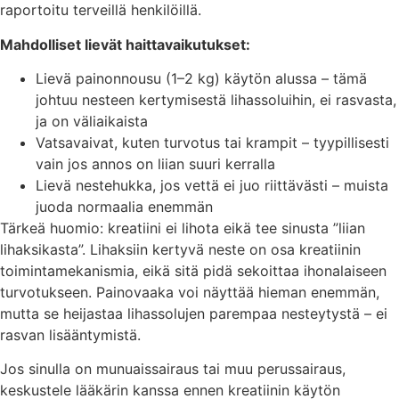
raportoitu terveillä henkilöillä.
Mahdolliset lievät haittavaikutukset:
Lievä painonnousu (1–2 kg) käytön alussa – tämä
johtuu nesteen kertymisestä lihassoluihin, ei rasvasta,
ja on väliaikaista
Vatsavaivat, kuten turvotus tai krampit – tyypillisesti
vain jos annos on liian suuri kerralla
Lievä nestehukka, jos vettä ei juo riittävästi – muista
juoda normaalia enemmän
Tärkeä huomio: kreatiini ei lihota eikä tee sinusta ”liian
lihaksikasta”. Lihaksiin kertyvä neste on osa kreatiinin
toimintamekanismia, eikä sitä pidä sekoittaa ihonalaiseen
turvotukseen. Painovaaka voi näyttää hieman enemmän,
mutta se heijastaa lihassolujen parempaa nesteytystä – ei
rasvan lisääntymistä.
Jos sinulla on munuaissairaus tai muu perussairaus,
keskustele lääkärin kanssa ennen kreatiinin käytön