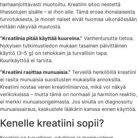
harhaanjohtavasti muotoiltu. Kreatiini sitoo nestettä
lihassolujen sisälle – ei ihon alle. Tämä eroaa ihonalaisesta
turvotuksesta, ja monet naiset eivät huomaa ulkonäössään
mitään näkyvää muutosta.
”Kreatiinia pitää käyttää kuureina.”
Vanhentunutta tietoa.
Nykyisen tutkimustiedon mukaan tasainen päivittäinen
käyttö (3–5 g) on tehokkain ja turvallisin tapa.
Kuurikäyttöä ei tarvita.
”Kreatiini rasittaa munuaisia.”
Terveillä henkilöillä kreatiini
ei rasita munuaisia suositusten mukaisilla annoksilla.
Kreatiini nostaa veren kreatiniiniarvoa, mikä voi näkyä
verikokeissa – mutta tämä on normaali ja harmiton reaktio,
ei merkki munuaisongelmasta. Jos sinulla on diagnosoitu
munuaissairaus, keskustele lääkärin kanssa ennen käyttöä.
Kenelle kreatiini sopii?
Kreatiini on turvallinen, edullinen ja monipuolinen