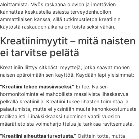
aloittamista. Myös raskaana olevien ja imettävien
kannattaa keskustella asiasta terveydenhuollon
ammattilaisen kanssa, sillä tutkimustietoa kreatiinin
käytöstä raskauden aikana on toistaiseksi vähän.
Kreatiinimyytit – mitä naisten
ei tarvitse pelätä
Kreatiiniin liittyy sitkeästi myyttejä, jotka saavat monen
naisen epäröimään sen käyttöä. Käydään läpi yleisimmät:
”Kreatiini tekee massiiviseksi.”
Ei tee. Naisen
hormonitoiminta ei mahdollista massiivista lihaskasvua
pelkällä kreatiinilla. Kreatiini tukee lihasten toimintaa ja
palautumista, mutta ei yksinään muuta kehonkoostumusta
radikaalisti. Lihaksikkaaksi tuleminen vaatii vuosien
määrätietoista voimaharjoittelua ja tarkkaa ravitsemusta.
”Kreatiini aiheuttaa turvotusta.”
Osittain totta, mutta