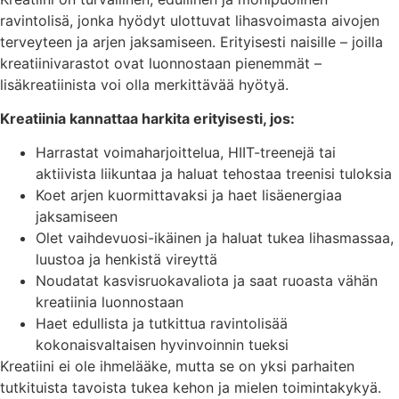
ravintolisä, jonka hyödyt ulottuvat lihasvoimasta aivojen
terveyteen ja arjen jaksamiseen. Erityisesti naisille – joilla
kreatiinivarastot ovat luonnostaan pienemmät –
lisäkreatiinista voi olla merkittävää hyötyä.
Kreatiinia kannattaa harkita erityisesti, jos:
Harrastat voimaharjoittelua, HIIT-treenejä tai
aktiivista liikuntaa ja haluat tehostaa treenisi tuloksia
Koet arjen kuormittavaksi ja haet lisäenergiaa
jaksamiseen
Olet vaihdevuosi-ikäinen ja haluat tukea lihasmassaa,
luustoa ja henkistä vireyttä
Noudatat kasvisruokavaliota ja saat ruoasta vähän
kreatiinia luonnostaan
Haet edullista ja tutkittua ravintolisää
kokonaisvaltaisen hyvinvoinnin tueksi
Kreatiini ei ole ihmelääke, mutta se on yksi parhaiten
tutkituista tavoista tukea kehon ja mielen toimintakykyä.