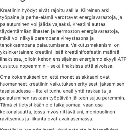
Kreatiinin hyödyt eivät rajoitu salille. Kiireinen arki,
työpaine ja perhe-elämä verottavat energiavarastoja, ja
palautuminen voi jäädä vajaaksi. Kreatiini auttaa
täydentämään lihasten ja hermoston energiavarastoja,
mikä voi näkyä parempana vireystasona ja
tehokkaampana palautumisena. Vaikutusmekanismi on
yksinkertainen: kreatiini lisää kreatiinifosfaatin määrää
lihaksissa, jolloin kehon ensisijainen energiamolekyyli ATP
uusiutuu nopeammin – sekä lihaksissa että aivoissa.
Oma kokemukseni on, että monet asiakkaani ovat
huomanneet kreatiinin vaikutuksen erityisesti jaksamisen
tasaisuudessa – ilta ei tunnu enää yhtä raskaalta ja
palautuminen raskaan työpäivän jälkeen sujuu paremmin.
Tämä ei tietystikään ole taikajuomaa, vaan osa
kokonaisuutta, jossa myös riittävä uni, monipuolinen
ravitsemus ja liikunta ovat avainasemassa.
Kreatiini tukee erityisesti lyhytkestoista ja intensiivistä