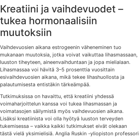
Kreatiini ja vaihdevuodet –
tukea hormonaalisiin
muutoksiin
Vaihdevuosien aikana estrogeenin väheneminen tuo
mukanaan muutoksia, jotka voivat vaikuttaa lihasmassaan,
luuston tiheyteen, aineenvaihduntaan ja jopa mielialaan.
Lihasmassaa voi hävitä 3–5 prosenttia vuosittain
esivaihdevuosien aikana, mikä tekee lihashuollosta ja
palautumisesta entistäkin tärkeämpää.
Tutkimuksissa on havaittu, että kreatiini yhdessä
voimaharjoittelun kanssa voi tukea lihasmassan ja
voimatasojen säilymistä myös vaihdevuosien aikana.
Lisäksi kreatiinista voi olla hyötyä luuston terveyden
tukemisessa – vaikka kaikki tutkimukset eivät olekaan
tästä vielä yksimielisiä. Anglia Ruskin -yliopiston professori