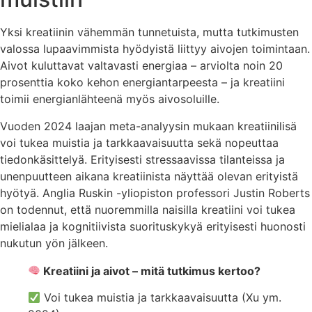
Yksi kreatiinin vähemmän tunnetuista, mutta tutkimusten
valossa lupaavimmista hyödyistä liittyy aivojen toimintaan.
Aivot kuluttavat valtavasti energiaa – arviolta noin 20
prosenttia koko kehon energiantarpeesta – ja kreatiini
toimii energianlähteenä myös aivosoluille.
Vuoden 2024 laajan meta-analyysin mukaan kreatiinilisä
voi tukea muistia ja tarkkaavaisuutta sekä nopeuttaa
tiedonkäsittelyä. Erityisesti stressaavissa tilanteissa ja
unenpuutteen aikana kreatiinista näyttää olevan erityistä
hyötyä. Anglia Ruskin -yliopiston professori Justin Roberts
on todennut, että nuoremmilla naisilla kreatiini voi tukea
mielialaa ja kognitiivista suorituskykyä erityisesti huonosti
nukutun yön jälkeen.
Kreatiini ja aivot – mitä tutkimus kertoo?
Voi tukea muistia ja tarkkaavaisuutta (Xu ym.