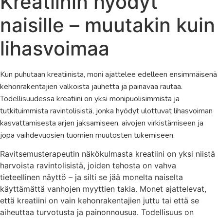
Kreatiinin hyödyt
naisille – muutakin kuin
lihasvoimaa
Kun puhutaan kreatiinista, moni ajattelee edelleen ensimmäisenä
kehonrakentajien valkoista jauhetta ja painavaa rautaa.
Todellisuudessa kreatiini on yksi monipuolisimmista ja
tutkituimmista ravintolisistä, jonka hyödyt ulottuvat lihasvoiman
kasvattamisesta arjen jaksamiseen, aivojen virkistämiseen ja
jopa vaihdevuosien tuomien muutosten tukemiseen.
Ravitsemusterapeutin näkökulmasta kreatiini on yksi niistä
harvoista ravintolisistä, joiden tehosta on vahva
tieteellinen näyttö – ja silti se jää monelta naiselta
käyttämättä vanhojen myyttien takia. Monet ajattelevat,
että kreatiini on vain kehonrakentajien juttu tai että se
aiheuttaa turvotusta ja painonnousua. Todellisuus on