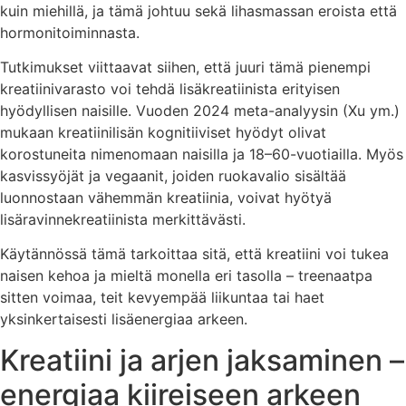
kuin miehillä, ja tämä johtuu sekä lihasmassan eroista että
hormonitoiminnasta.
Tutkimukset viittaavat siihen, että juuri tämä pienempi
kreatiinivarasto voi tehdä lisäkreatiinista erityisen
hyödyllisen naisille. Vuoden 2024 meta-analyysin (Xu ym.)
mukaan kreatiinilisän kognitiiviset hyödyt olivat
korostuneita nimenomaan naisilla ja 18–60-vuotiailla. Myös
kasvissyöjät ja vegaanit, joiden ruokavalio sisältää
luonnostaan vähemmän kreatiinia, voivat hyötyä
lisäravinnekreatiinista merkittävästi.
Käytännössä tämä tarkoittaa sitä, että kreatiini voi tukea
naisen kehoa ja mieltä monella eri tasolla – treenaatpa
sitten voimaa, teit kevyempää liikuntaa tai haet
yksinkertaisesti lisäenergiaa arkeen.
Kreatiini ja arjen jaksaminen –
energiaa kiireiseen arkeen