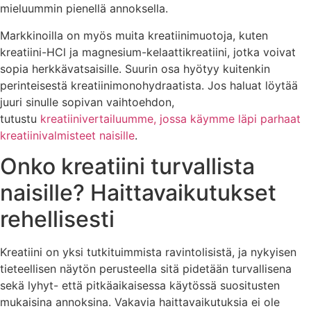
mieluummin pienellä annoksella.
Markkinoilla on myös muita kreatiinimuotoja, kuten
kreatiini-HCl ja magnesium-kelaattikreatiini, jotka voivat
sopia herkkävatsaisille. Suurin osa hyötyy kuitenkin
perinteisestä kreatiinimonohydraatista. Jos haluat löytää
juuri sinulle sopivan vaihtoehdon,
tutustu
kreatiinivertailuumme, jossa käymme läpi parhaat
kreatiinivalmisteet naisille
.
Onko kreatiini turvallista
naisille? Haittavaikutukset
rehellisesti
Kreatiini on yksi tutkituimmista ravintolisistä, ja nykyisen
tieteellisen näytön perusteella sitä pidetään turvallisena
sekä lyhyt- että pitkäaikaisessa käytössä suositusten
mukaisina annoksina. Vakavia haittavaikutuksia ei ole