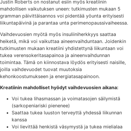
Justin Roberts on nostanut esiin myös kreatiinin
mahdollisen vaikutuksen uneen: tutkimusten mukaan 5
gramman päivittäisannos voi pidentää yöunta erityisesti
liikuntapäivinä ja parantaa unta perimenopaussivaiheessa.
Vaihdevuosien myötä myös insuliiniherkkyys saattaa
heiketä, mikä voi vaikuttaa aineenvaihduntaan. Joidenkin
tutkimusten mukaan kreatiini yhdistettynä liikuntaan voi
tukea verensokeritasapainoa ja aineenvaihdunnan
toimintaa. Tämä on kiinnostava löydös erityisesti naisille,
joilla vaihdevuodet tuovat muutoksia
kehonkoostumukseen ja energiatasapainoon.
Kreatiinin mahdolliset hyödyt vaihdevuosien aikana:
Voi tukea lihasmassan ja voimatasojen säilymistä
(sarkopeniariski pienenee)
Saattaa tukea luuston terveyttä yhdessä liikunnan
kanssa
Voi lievittää henkistä väsymystä ja tukea mielialaa