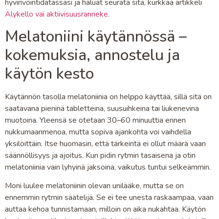
hyvinvointidatassasi ja haluat seurata sitä, kurkkaa artikkeli
Älykello vai aktiivisuusranneke
.
Melatoniini käytännössä –
kokemuksia, annostelu ja
käytön kesto
Käytännön tasolla melatoniinia on helppo käyttää, sillä sitä on
saatavana pieninä tabletteina, suusuihkeina tai liukenevina
muotoina. Yleensä se otetaan 30–60 minuuttia ennen
nukkumaanmenoa, mutta sopiva ajankohta voi vaihdella
yksilöittäin. Itse huomasin, että tärkeintä ei ollut määrä vaan
säännöllisyys ja ajoitus. Kun pidin rytmin tasaisena ja otin
melatoniinia vain lyhyinä jaksoina, vaikutus tuntui selkeämmin.
Moni luulee melatoniinin olevan unilääke, mutta se on
ennemmin rytmin säätelijä. Se ei tee unesta raskaampaa, vaan
auttaa kehoa tunnistamaan, milloin on aika nukahtaa. Käytön