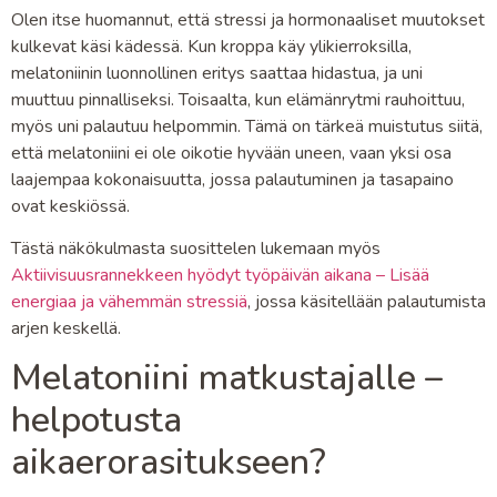
Olen itse huomannut, että stressi ja hormonaaliset muutokset
kulkevat käsi kädessä. Kun kroppa käy ylikierroksilla,
melatoniinin luonnollinen eritys saattaa hidastua, ja uni
muuttuu pinnalliseksi. Toisaalta, kun elämänrytmi rauhoittuu,
myös uni palautuu helpommin. Tämä on tärkeä muistutus siitä,
että melatoniini ei ole oikotie hyvään uneen, vaan yksi osa
laajempaa kokonaisuutta, jossa palautuminen ja tasapaino
ovat keskiössä.
Tästä näkökulmasta suosittelen lukemaan myös
Aktiivisuusrannekkeen hyödyt työpäivän aikana – Lisää
energiaa ja vähemmän stressiä
, jossa käsitellään palautumista
arjen keskellä.
Melatoniini matkustajalle –
helpotusta
aikaerorasitukseen?