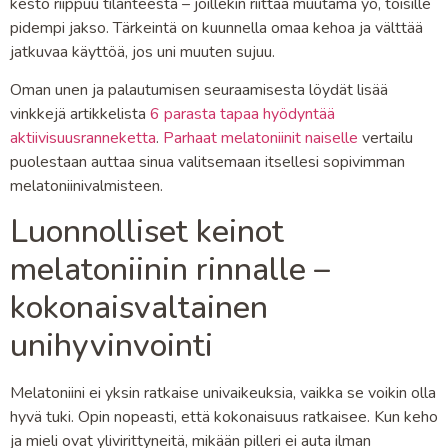
kesto riippuu tilanteesta – joillekin riittää muutama yö, toisille
pidempi jakso. Tärkeintä on kuunnella omaa kehoa ja välttää
jatkuvaa käyttöä, jos uni muuten sujuu.
Oman unen ja palautumisen seuraamisesta löydät lisää
vinkkejä artikkelista
6 parasta tapaa hyödyntää
aktiivisuusranneketta
.
Parhaat melatoniinit naiselle
vertailu
puolestaan auttaa sinua valitsemaan itsellesi sopivimman
melatoniinivalmisteen.
Luonnolliset keinot
melatoniinin rinnalle –
kokonaisvaltainen
unihyvinvointi
Melatoniini ei yksin ratkaise univaikeuksia, vaikka se voikin olla
hyvä tuki. Opin nopeasti, että kokonaisuus ratkaisee. Kun keho
ja mieli ovat ylivirittyneitä, mikään pilleri ei auta ilman