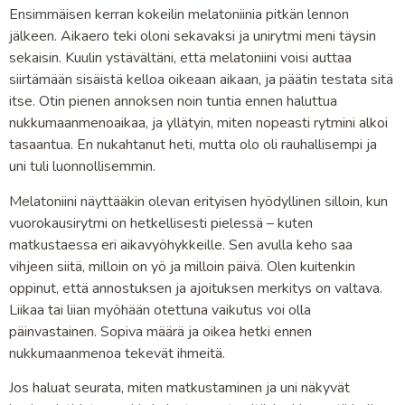
Ensimmäisen kerran kokeilin melatoniinia pitkän lennon
jälkeen. Aikaero teki oloni sekavaksi ja unirytmi meni täysin
sekaisin. Kuulin ystävältäni, että melatoniini voisi auttaa
siirtämään sisäistä kelloa oikeaan aikaan, ja päätin testata sitä
itse. Otin pienen annoksen noin tuntia ennen haluttua
nukkumaanmenoaikaa, ja yllätyin, miten nopeasti rytmini alkoi
tasaantua. En nukahtanut heti, mutta olo oli rauhallisempi ja
uni tuli luonnollisemmin.
Melatoniini näyttääkin olevan erityisen hyödyllinen silloin, kun
vuorokausirytmi on hetkellisesti pielessä – kuten
matkustaessa eri aikavyöhykkeille. Sen avulla keho saa
vihjeen siitä, milloin on yö ja milloin päivä. Olen kuitenkin
oppinut, että annostuksen ja ajoituksen merkitys on valtava.
Liikaa tai liian myöhään otettuna vaikutus voi olla
päinvastainen. Sopiva määrä ja oikea hetki ennen
nukkumaanmenoa tekevät ihmeitä.
Jos haluat seurata, miten matkustaminen ja uni näkyvät