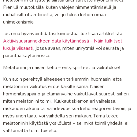
melatoniinin eritystä ja siirtää unentarvetta myöhemmäksi.
Pienillä muutoksilla, kuten valojen himmentämisellä ja
rauhallisilla iltarutiineilla, voi jo tukea kehon omaa
unimekanismia.
Jos oma hyvinvointidatasi kiinnostaa, lue lisää artikkelista
Aktiivisuusrannekkeen data käytännössä – Näin tulkitset
lukuja viisaasti
, jossa avaan, miten unirytmiä voi seurata ja
parantaa käytännössä.
Melatoniini ja naisen keho – erityispiirteet ja vaikutukset
Kun aloin perehtyä aiheeseen tarkemmin, huomasin, että
melatoniinin vaikutus ei ole kaikille sama. Naisen
hormonitasapaino ja elämänvaihe vaikuttavat suuresti siihen,
miten melatoniini toimii. Kuukautiskierron eri vaiheissa,
raskauden aikana tai vaihdevuosissa keho reagoi eri tavoin, ja
myös unen laatu voi vaihdella sen mukaan. Tämä tekee
melatoniinin käytöstä yksilöllistä – se, mikä toimii yhdellä, ei
välttämättä toimi toisella.