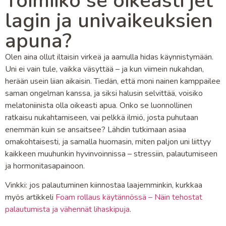
Toimiiko se oikeasti jet
lagin ja univaikeuksien
apuna?
Olen aina ollut iltaisin virkeä ja aamulla hidas käynnistymään.
Uni ei vain tule, vaikka väsyttää – ja kun viimein nukahdan,
herään usein liian aikaisin. Tiedän, että moni nainen kamppailee
saman ongelman kanssa, ja siksi halusin selvittää, voisiko
melatoniinista olla oikeasti apua. Onko se luonnollinen
ratkaisu nukahtamiseen, vai pelkkä ilmiö, josta puhutaan
enemmän kuin se ansaitsee? Lähdin tutkimaan asiaa
omakohtaisesti, ja samalla huomasin, miten paljon uni liittyy
kaikkeen muuhunkin hyvinvoinnissa – stressiin, palautumiseen
ja hormonitasapainoon.
Vinkki: jos palautuminen kiinnostaa laajemminkin, kurkkaa
myös artikkeli
Foam rollaus käytännössä – Näin tehostat
palautumista ja vähennät lihaskipuja
.