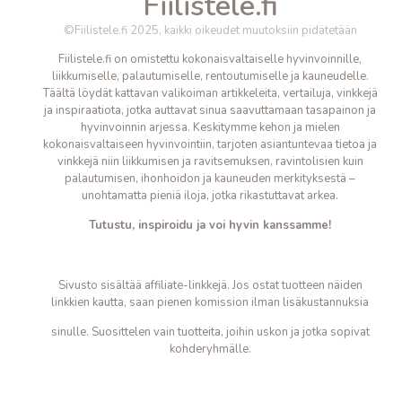
Fiilistele.fi
©Fiilistele.fi 2025, kaikki oikeudet muutoksiin pidätetään
Fiilistele.fi on omistettu kokonaisvaltaiselle hyvinvoinnille,
liikkumiselle, palautumiselle, rentoutumiselle ja kauneudelle.
Täältä löydät kattavan valikoiman artikkeleita, vertailuja, vinkkejä
ja inspiraatiota, jotka auttavat sinua saavuttamaan tasapainon ja
hyvinvoinnin arjessa. Keskitymme kehon ja mielen
kokonaisvaltaiseen hyvinvointiin, tarjoten asiantuntevaa tietoa ja
vinkkejä niin liikkumisen ja ravitsemuksen, ravintolisien kuin
palautumisen, ihonhoidon ja kauneuden merkityksestä –
unohtamatta pieniä iloja, jotka
rikastuttavat arkea.
Tutustu, inspiroidu ja voi hyvin kanssamme!
Sivusto sisältää affiliate-linkkejä. Jos ostat tuotteen näiden
linkkien kautta, saan pienen komission ilman lisäkustannuksia
sinulle. Suosittelen vain tuotteita, joihin uskon ja jotka sopivat
kohderyhmälle.