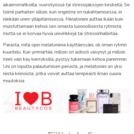
aikaeromatkoilla, vuorotyössä tai stressijaksojen keskellä. Se
toimii parhaiten silloin, kun ongelma on nukahtamisessa, ei
niinkään unen ylläpitämisessä. Melatoniini auttaa ikään kuin
muistuttamaan kehoa sen omasta luonnollisesta rytmistä,
mutta se ei korvaa hyviä univinkkejä tai stressinhallintaa.
Parasta, mitä opin melatoniinia käyttäessäni, oli oman rytmin
kuuntelu. Kun ymmärtää, milloin on aidosti väsynyt ja milloin
mieli vain käy kierroksilla, pystyy tukemaan kehoa paremmin.
Uni on lopulta palautumisen perusta, ja melatoniini on yksi
niistä keinoista, jotka voivat auttaa lempeästi ilman suuria
muutoksia.