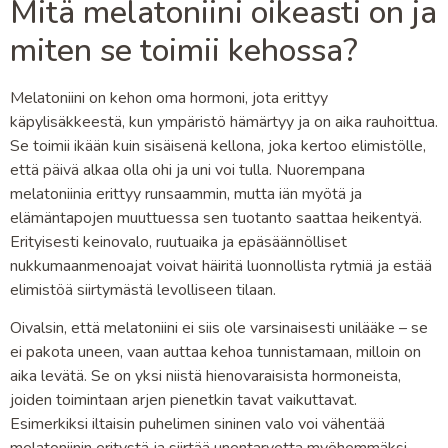
Mitä melatoniini oikeasti on ja
miten se toimii kehossa?
Melatoniini on kehon oma hormoni, jota erittyy
käpylisäkkeestä, kun ympäristö hämärtyy ja on aika rauhoittua.
Se toimii ikään kuin sisäisenä kellona, joka kertoo elimistölle,
että päivä alkaa olla ohi ja uni voi tulla. Nuorempana
melatoniinia erittyy runsaammin, mutta iän myötä ja
elämäntapojen muuttuessa sen tuotanto saattaa heikentyä.
Erityisesti keinovalo, ruutuaika ja epäsäännölliset
nukkumaanmenoajat voivat häiritä luonnollista rytmiä ja estää
elimistöä siirtymästä levolliseen tilaan.
Oivalsin, että melatoniini ei siis ole varsinaisesti unilääke – se
ei pakota uneen, vaan auttaa kehoa tunnistamaan, milloin on
aika levätä. Se on yksi niistä hienovaraisista hormoneista,
joiden toimintaan arjen pienetkin tavat vaikuttavat.
Esimerkiksi iltaisin puhelimen sininen valo voi vähentää