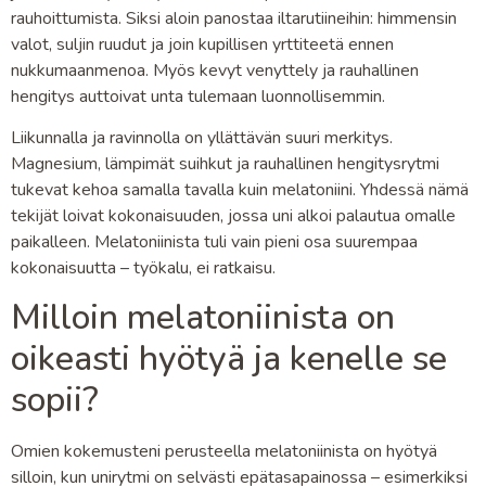
rauhoittumista. Siksi aloin panostaa iltarutiineihin: himmensin
valot, suljin ruudut ja join kupillisen yrttiteetä ennen
nukkumaanmenoa. Myös kevyt venyttely ja rauhallinen
hengitys auttoivat unta tulemaan luonnollisemmin.
Liikunnalla ja ravinnolla on yllättävän suuri merkitys.
Magnesium, lämpimät suihkut ja rauhallinen hengitysrytmi
tukevat kehoa samalla tavalla kuin melatoniini. Yhdessä nämä
tekijät loivat kokonaisuuden, jossa uni alkoi palautua omalle
paikalleen. Melatoniinista tuli vain pieni osa suurempaa
kokonaisuutta – työkalu, ei ratkaisu.
Milloin melatoniinista on
oikeasti hyötyä ja kenelle se
sopii?
Omien kokemusteni perusteella melatoniinista on hyötyä
silloin, kun unirytmi on selvästi epätasapainossa – esimerkiksi