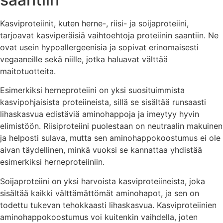
Kasviproteiinit, kuten herne-, riisi- ja soijaproteiini,
tarjoavat kasviperäisiä vaihtoehtoja proteiinin saantiin. Ne
ovat usein hypoallergeenisia ja sopivat erinomaisesti
vegaaneille sekä niille, jotka haluavat välttää
maitotuotteita.
Esimerkiksi herneproteiini on yksi suosituimmista
kasvipohjaisista proteiineista, sillä se sisältää runsaasti
lihaskasvua edistäviä aminohappoja ja imeytyy hyvin
elimistöön. Riisiproteiini puolestaan on neutraalin makuinen
ja helposti sulava, mutta sen aminohappokoostumus ei ole
aivan täydellinen, minkä vuoksi se kannattaa yhdistää
esimerkiksi herneproteiiniin.
Soijaproteiini on yksi harvoista kasviproteiineista, joka
sisältää kaikki välttämättömät aminohapot, ja sen on
todettu tukevan tehokkaasti lihaskasvua. Kasviproteiinien
aminohappokoostumus voi kuitenkin vaihdella, joten