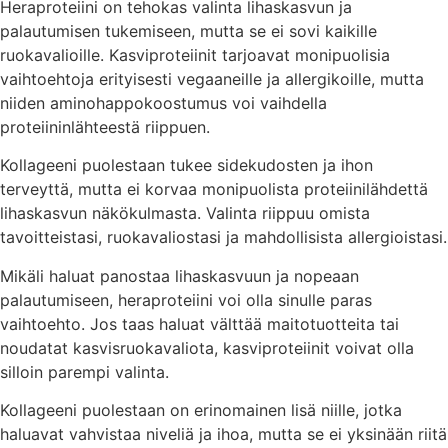
Heraproteiini on tehokas valinta lihaskasvun ja
palautumisen tukemiseen, mutta se ei sovi kaikille
ruokavalioille. Kasviproteiinit tarjoavat monipuolisia
vaihtoehtoja erityisesti vegaaneille ja allergikoille, mutta
niiden aminohappokoostumus voi vaihdella
proteiininlähteestä riippuen.
Kollageeni puolestaan tukee sidekudosten ja ihon
terveyttä, mutta ei korvaa monipuolista proteiinilähdettä
lihaskasvun näkökulmasta. Valinta riippuu omista
tavoitteistasi, ruokavaliostasi ja mahdollisista allergioistasi.
Mikäli haluat panostaa lihaskasvuun ja nopeaan
palautumiseen, heraproteiini voi olla sinulle paras
vaihtoehto. Jos taas haluat välttää maitotuotteita tai
noudatat kasvisruokavaliota, kasviproteiinit voivat olla
silloin parempi valinta.
Kollageeni puolestaan on erinomainen lisä niille, jotka
haluavat vahvistaa niveliä ja ihoa, mutta se ei yksinään riitä